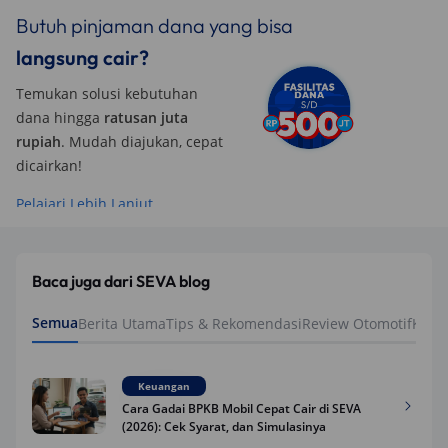
Butuh pinjaman dana yang bisa
langsung cair?
Temukan solusi kebutuhan
dana hingga
ratusan juta
rupiah
. Mudah diajukan, cepat
dicairkan!
Pelajari Lebih Lanjut
Baca juga dari SEVA blog
Semua
Berita Utama
Tips & Rekomendasi
Review Otomotif
Keua
Keuangan
Cara Gadai BPKB Mobil Cepat Cair di SEVA
(2026): Cek Syarat, dan Simulasinya