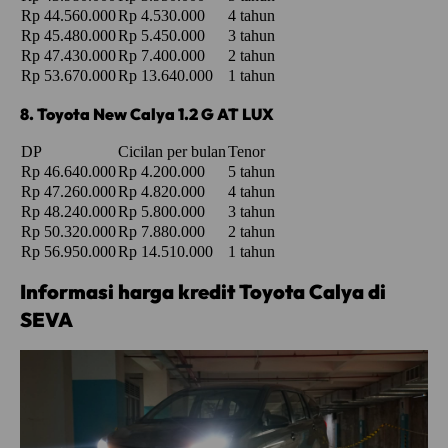
Rp 44.560.000
Rp 4.530.000
4 tahun
Rp 45.480.000
Rp 5.450.000
3 tahun
Rp 47.430.000
Rp 7.400.000
2 tahun
Rp 53.670.000
Rp 13.640.000
1 tahun
8. Toyota New Calya 1.2 G AT LUX
DP
Cicilan per bulan
Tenor
Rp 46.640.000
Rp 4.200.000
5 tahun
Rp 47.260.000
Rp 4.820.000
4 tahun
Rp 48.240.000
Rp 5.800.000
3 tahun
Rp 50.320.000
Rp 7.880.000
2 tahun
Rp 56.950.000
Rp 14.510.000
1 tahun
Informasi harga kredit Toyota Calya di
SEVA