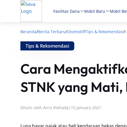
Fasilitas Dana
Mobil Baru
Mobil Be
Beranda
Berita Terbaru
Otomotif
Tips & Rekomendasi
/
/
/
/
Tips & Rekomendasi
Cara Mengaktifk
STNK yang Mati, 
Ditulis oleh
Arris Riehady
|
15 January 2021
Lupa bayar pajak atau beli kendaraan bekas deng