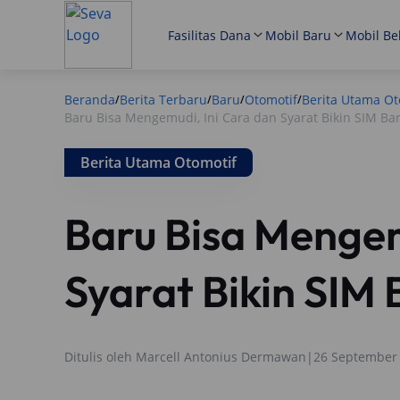
Fasilitas Dana
Mobil Baru
Mobil Be
Beranda
Berita Terbaru
Baru
Otomotif
Berita Utama Ot
/
/
/
/
Baru Bisa Mengemudi, Ini Cara dan Syarat Bikin SIM Ba
Berita Utama Otomotif
Baru Bisa Mengem
Syarat Bikin SIM 
Ditulis oleh
Marcell Antonius Dermawan
|
26 September