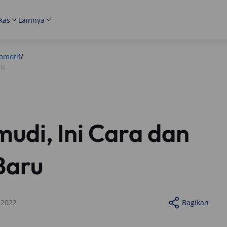
kas
Lainnya
omotif
/
ru
udi, Ini Cara dan
Baru
 2022
Bagikan