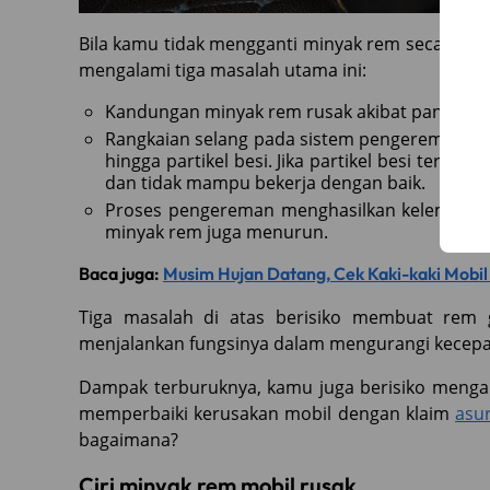
Bila kamu tidak mengganti minyak rem secara ru
mengalami tiga masalah utama ini:
Kandungan minyak rem rusak akibat panas ya
Rangkaian selang pada sistem pengereman mobi
hingga partikel besi. Jika partikel besi ters
dan tidak mampu bekerja dengan baik.
Proses pengereman menghasilkan kelembaban
minyak rem juga menurun.
Baca juga:
Musim Hujan Datang, Cek Kaki-kaki Mobil
Tiga masalah di atas berisiko membuat rem g
menjalankan fungsinya dalam mengurangi kecepat
Dampak terburuknya, kamu juga berisiko meng
memperbaiki kerusakan mobil dengan klaim
asu
bagaimana?
Ciri minyak rem mobil rusak