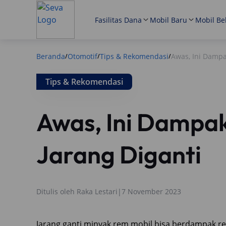
Fasilitas Dana
Mobil Baru
Mobil Be
Beranda
Otomotif
Tips & Rekomendasi
Awas, Ini Dampa
/
/
/
Tips & Rekomendasi
Awas, Ini Dampa
Jarang Diganti
Ditulis oleh
Raka Lestari
|
7 November 2023
Jarang ganti minyak rem mobil bisa berdampak r