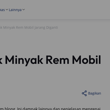
kas
Lainnya
k Minyak Rem Mobil Jarang Diganti
k Minyak Rem Mobil
Bagikan
em blong. Ini dampak lainnya dan penjelasan mengenai