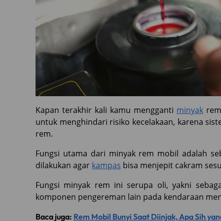
Kapan terakhir kali kamu mengganti
minyak
rem 
untuk menghindari risiko kecelakaan, karena sis
rem.
Fungsi utama dari minyak rem mobil adalah se
dilakukan agar
kampas
bisa menjepit cakram sesua
Fungsi minyak rem ini serupa oli, yakni seb
komponen pengereman lain pada kendaraan men
Baca juga:
Rem Mobil Bunyi Saat Diinjak, Apa Sih ya