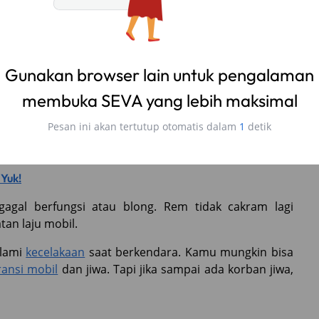
tin, dipastikan sistem pengereman pada mobilmu akan
ng muncul saat proses pengereman
l mengeluarkan partikel kecil berupa karet, kotoran,
ebut menyebabkan karat, minyak rem akan terkontaminasi
 yang membuat rem berkarat, serta titik didih pada
 Yuk!
agal berfungsi atau blong. Rem tidak cakram lagi
an laju mobil.
alami
kecelakaan
saat berkendara. Kamu mungkin bisa
ransi mobil
dan jiwa. Tapi jika sampai ada korban jiwa,