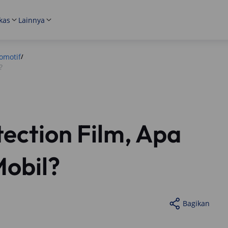
kas
Lainnya
omotif
/
?
tection Film, Apa
Mobil?
Bagikan