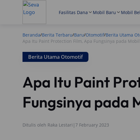
Fasilitas Dana
Mobil Baru
Mobil Be
Beranda
Berita Terbaru
Baru
Otomotif
Berita Utama Ot
/
/
/
/
Apa Itu Paint Protection Film, Apa Fungsinya pada Mobil
Berita Utama Otomotif
Apa Itu Paint Pro
Fungsinya pada 
Ditulis oleh
Raka Lestari
|
7 February 2023