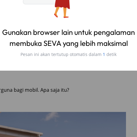
gan namanya yaitu menggunakan lapisan film. Dalam
is ini dilaminasi ke
bodi mobil
agar cat mobil bisa
ap dan tidak mudah tergores.
dan Bahayanya?
isa melindungi cat mobil dari air dan kotoran yang
lapisan cat mobil seperti daun talas sehingga air atau
dibersihkan.
guna bagi mobil. Apa saja itu?