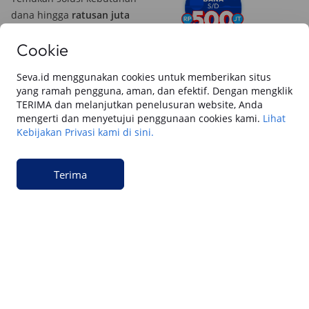
dana hingga
ratusan juta
rupiah
. Mudah diajukan, cepat
Cookie
dicairkan!
Pelajari Lebih Lanjut
Seva.id menggunakan cookies untuk memberikan situs
yang ramah pengguna, aman, dan efektif. Dengan mengklik
TERIMA dan melanjutkan penelusuran website, Anda
mengerti dan menyetujui penggunaan cookies kami.
Lihat
Baca juga dari SEVA blog
Kebijakan Privasi kami di sini.
Semua
Berita Utama
Tips & Rekomendasi
Review Otomotif
Keua
Terima
Keuangan
Cara Gadai BPKB Mobil Cepat Cair di SEVA
(2026): Cek Syarat, dan Simulasinya
Keuangan
15 Cara Pengajuan Jaminan BPKB Mobil di
SEVA: Dana Tunai Cair Cepat, Aman dan