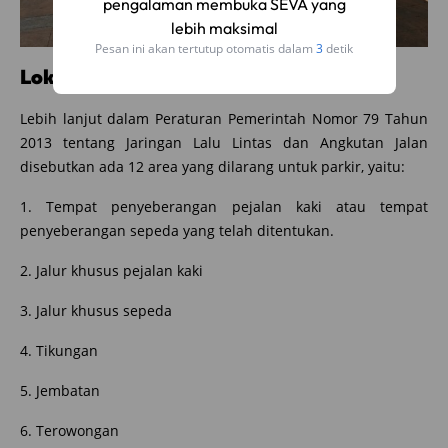
pengalaman membuka SEVA yang
lebih maksimal
Pesan ini akan tertutup otomatis dalam
2
detik
Lokasi dilarang parkir
Lebih lanjut dalam Peraturan Pemerintah Nomor 79 Tahun
2013 tentang Jaringan Lalu Lintas dan Angkutan Jalan
disebutkan ada 12 area yang dilarang untuk parkir, yaitu:
1. Tempat penyeberangan pejalan kaki atau tempat
penyeberangan sepeda yang telah ditentukan.
2. Jalur khusus pejalan kaki
3. Jalur khusus sepeda
4. Tikungan
5. Jembatan
6. Terowongan