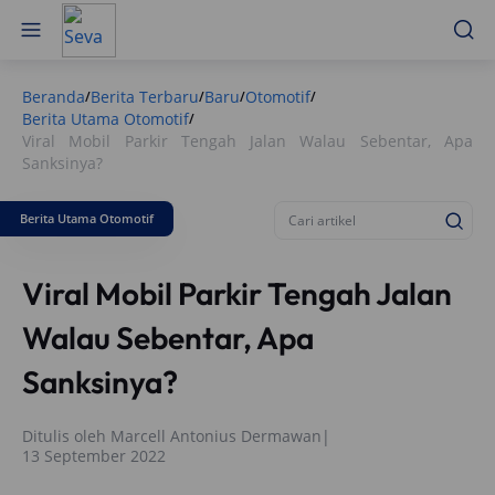
Beranda
Berita Terbaru
Baru
Otomotif
/
/
/
/
Berita Utama Otomotif
/
Viral Mobil Parkir Tengah Jalan Walau Sebentar, Apa
Sanksinya?
Berita Utama Otomotif
Viral Mobil Parkir Tengah Jalan
Walau Sebentar, Apa
Sanksinya?
Ditulis oleh
Marcell Antonius Dermawan
|
13 September 2022