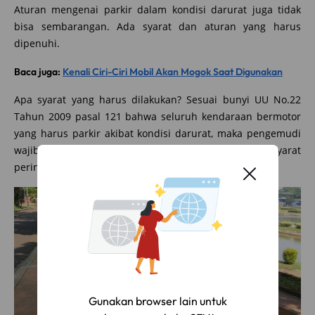
Aturan mengenai parkir dalam kondisi darurat juga tidak
bisa sembarangan. Ada syarat dan aturan yang harus
dipenuhi.
Baca juga:
Kenali Ciri-Ciri Mobil Akan Mogok Saat Digunakan
Apa syarat yang harus dilakukan? Sesuai bunyi UU No.22
Tahun 2009 pasal 121 bahwa seluruh kendaraan bermotor
yang harus parkir akibat kondisi darurat, maka pengemudi
wajib memasang segitiga pengaman, lampu isyarat
peringatan bahaya, atau isyarat lain.
Saldo E-wallet Untukmu!
Gunakan browser lain untuk