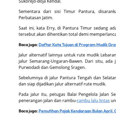
Sukorejo-Boja Kendal.
Sementara dari sisi Timur Pantura, disarank
Perbatasan Jatim.
Saat ini, kata Erry, di Pantura Timur sedang ad
tersebut akan dihentikan total demi memperlanca
Baca juga:
Daftar Kota Tujuan di Program Mudik Gr
Jalur alternatif lainnya untuk rute mudik Leba
jalur Semarang-Ungaran-Bawen. Dari situ, ada 
Purwodadi dan Gemolong Sragen.
Sebelumnya di jalur Pantura Tengah dan Selatan
dan siap dijadikan jalur alternatif rute mudik.
Pada jalur itu, petugas Balai Pengelola Jalan
penerangan jalan dan rambu-
rambu lalu lintas
un
Baca juga:
Pemutihan Pajak Kendaraan Bulan April, 