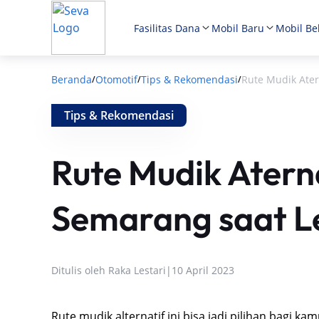
Fasilitas Dana
Mobil Baru
Mobil Be
Beranda
Otomotif
Tips & Rekomendasi
Rute Mudik Ate
/
/
/
Tips & Rekomendasi
Rute Mudik Atern
Semarang saat L
Ditulis oleh
Raka Lestari
|
10 April 2023
Rute mudik alternatif ini bisa jadi pilihan bagi k