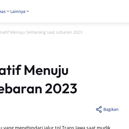
kas
Lainnya
rnatif Menuju Semarang saat Lebaran 2023
atif Menuju
ebaran 2023
Bagikan
amu yang menghindari jalur tol Trans Jawa saat mudik