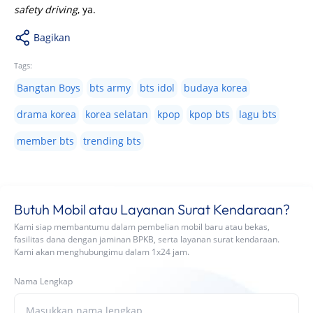
Butuh Mobil atau Layanan Surat Kendaraan?
Kami siap membantumu dalam pembelian mobil baru atau bekas,
fasilitas dana dengan jaminan BPKB, serta layanan surat kendaraan.
Kami akan menghubungimu dalam 1x24 jam.
Nama Lengkap
Nomor Handphone
+62
Ya, Saya mau menerima informasi promo terbaru.
Saya menyetujui
Syarat & Ketentuan
serta
Kebijakan Privasi
yang
berlaku.
Kirim