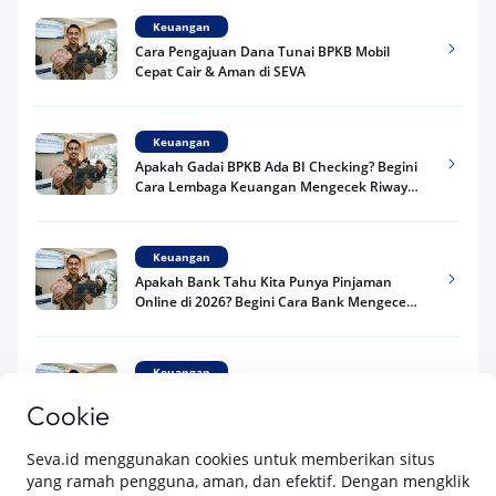
Online di 2026? Begini Cara Bank Mengecek
Riwayat Pinjaman Kamu
Keuangan
Adakah Kredit Mobil Tanpa BI Checking di
2026? Ini Fakta Syarat Pengajuan yang Perlu
Kamu Tahu
Lihat selengkapnya
Keuangan
Pinjaman Apa Tanpa BI Checking di 2026? Ini
Pilihan Dana Cepat yang Tetap Aman dan
Terpercaya
Keuangan
SEVA adalah platform digital dari PT Astra Auto Digital yang menawarkan
Telat Bayar Pinjol 2 Hari, Apakah Langsung
kemudahan dalam
pinjaman dana dengan jaminan BPKB mobil
,
pembelian
Masuk BI Checking? Simak Peraturan
mobil baru
, dan
pembelian mobil bekas berkualitas.
Terbarunya di 2026
Di SEVA, BPKB mobilmu #BisaJadiDuit
Cookie
Tentang SEVA
Syarat & Ketentuan
Seva.id menggunakan cookies untuk memberikan situs
Pemberitahuan Privasi
Hubungi Kami
yang ramah pengguna, aman, dan efektif. Dengan mengklik