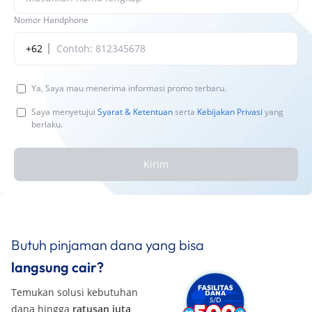
Butuh pinjaman dana yang bisa
langsung cair?
Temukan solusi kebutuhan
dana hingga
ratusan juta
rupiah
. Mudah diajukan, cepat
dicairkan!
Pelajari Lebih Lanjut
Baca juga dari SEVA blog
Semua
Berita Utama
Tips & Rekomendasi
Review Otomotif
Keua