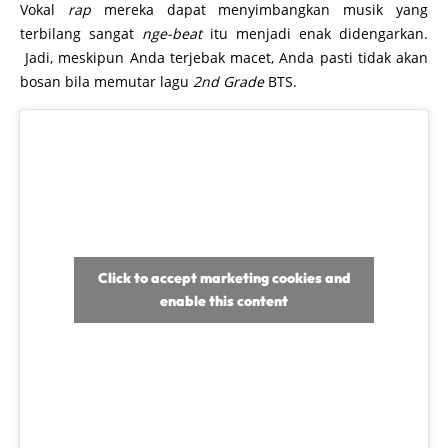
Vokal
rap
mereka dapat menyimbangkan musik yang
terbilang sangat
nge-beat
itu menjadi enak didengarkan.
Jadi, meskipun Anda terjebak macet, Anda pasti tidak akan
bosan bila memutar lagu
2nd Grade
BTS.
Click to accept marketing cookies and
enable this content
Temukan di artikel ini:
Baca juga: Koleksi Mobil Mewah K-POP, Mana yang
Paling Keren?