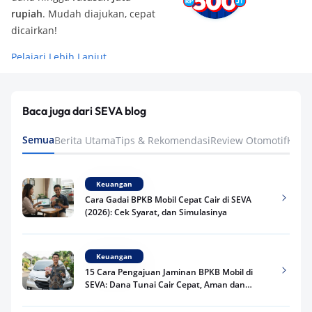
Keuangan
Cara Gadai BPKB Mobil Cepat Cair di SEVA
(2026): Cek Syarat, dan Simulasinya
Keuangan
15 Cara Pengajuan Jaminan BPKB Mobil di
SEVA: Dana Tunai Cair Cepat, Aman dan
Praktis
Keuangan
Cara Pengajuan Dana Tunai BPKB Mobil
Cepat Cair & Aman di SEVA
Keuangan
Apakah Gadai BPKB Ada BI Checking? Begini
Cara Lembaga Keuangan Mengecek Riwayat
Kredit Kamu di 2026
Keuangan
Apakah Bank Tahu Kita Punya Pinjaman