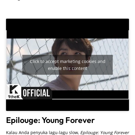
Epilouge: Young Forever
Kalau Anda penyuka lagu-lagu slow,
Epilouge: Young Forever
juga dapat menjadi pilihan untuk menemani perjalanan
Anda. Meski musiknya
slow
, tetapi makna yang ingin
disampaikan dalam lagu ini ‘
ngena
‘
banget
.
Baca juga:
Tips Aman Beristirahat di Mobil
Saat Road Trip