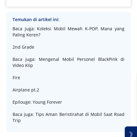
2nd Grade
Baca juga: Mengenal Mobil Personel BlackPink di
Video Klip
Fire
Airplane pt.2
Epilouge: Young Forever
Baca juga: Tips Aman Beristirahat di Mobil Saat Road
Trip
Fire
Tak jauh berbeda dengan
2nd Grade
,
Fire
juga mempunyai
ritme yang
powerfull
berkat
beat
yang keras dan
menghentak. Anda dapat menikmati
Fire
sebagai
moodbooster
selama perjalanan.