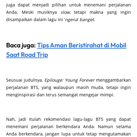
Seusuai judulnya,
Epilouge: Young Forever
menggambarkan
perjalanan BTS, yang walaupun masih muda, tetapi ingin
menginspirasi dan terus semangat mengejar mimpi.
Nah, jadi itulah rekomendasi lagu-lagu BTS yang dapat
menemani perjalanan berkendara Anda. Namun selama
Anda berkendara, jangan lupa untuk tetap mengutamakan
safety driving
, ya.
Bagikan
Tags:
Bangtan Boys
bts army
bts idol
budaya korea
drama korea
korea selatan
kpop
kpop bts
lagu bts
member bts
trending bts