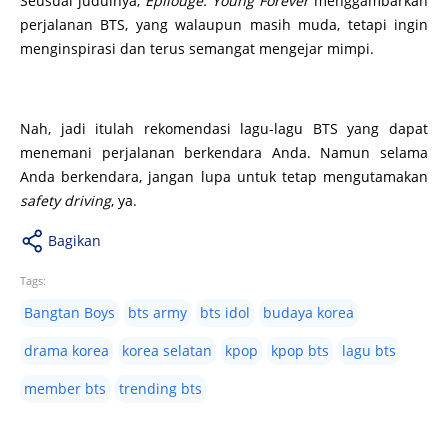
Seusuai judulnya,
Epilouge: Young Forever
menggambarkan
perjalanan BTS, yang walaupun masih muda, tetapi ingin
menginspirasi dan terus semangat mengejar mimpi.
Nah, jadi itulah rekomendasi lagu-lagu BTS yang dapat
menemani perjalanan berkendara Anda. Namun selama
Anda berkendara, jangan lupa untuk tetap mengutamakan
safety driving
, ya.
Bagikan
Tags:
Bangtan Boys
bts army
bts idol
budaya korea
drama korea
korea selatan
kpop
kpop bts
lagu bts
member bts
trending bts