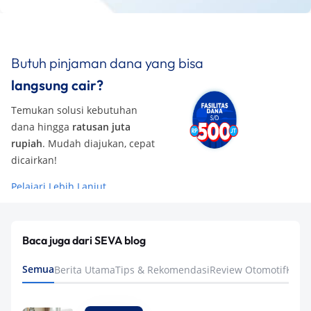
Butuh pinjaman dana yang bisa
langsung cair?
Temukan solusi kebutuhan
dana hingga
ratusan juta
rupiah
. Mudah diajukan, cepat
dicairkan!
Pelajari Lebih Lanjut
Baca juga dari SEVA blog
Semua
Berita Utama
Tips & Rekomendasi
Review Otomotif
Keua