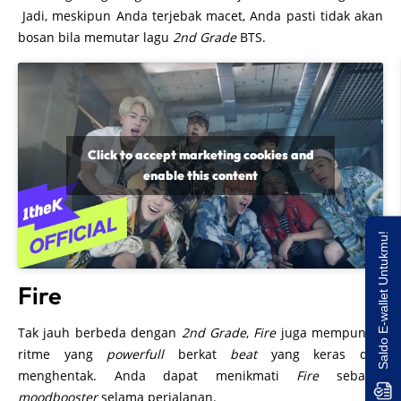
Jadi, meskipun Anda terjebak macet, Anda pasti tidak akan
bosan bila memutar lagu
2nd Grade
BTS.
Click to accept marketing cookies and
enable this content
Saldo E-wallet Untukmu!
Fire
Tak jauh berbeda dengan
2nd Grade
,
Fire
juga mempunyai
ritme yang
powerfull
berkat
beat
yang keras dan
menghentak. Anda dapat menikmati
Fire
sebagai
moodbooster
selama perjalanan.