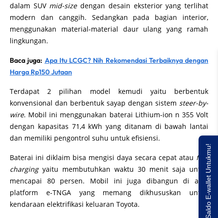
dalam SUV
mid-size
dengan desain eksterior yang terlihat
modern dan canggih. Sedangkan pada bagian interior,
menggunakan material-material daur ulang yang ramah
lingkungan.
Baca juga:
Apa Itu LCGC? Nih Rekomendasi Terbaiknya dengan
Harga Rp150 Jutaan
Terdapat 2 pilihan model kemudi yaitu berbentuk
konvensional dan berbentuk sayap dengan sistem
steer-by-
wire
. Mobil ini menggunakan baterai Lithium-ion n 355 Volt
dengan kapasitas 71,4 kWh yang ditanam di bawah lantai
dan memiliki pengontrol suhu untuk efisiensi.
Saldo E-wallet Untukmu!
Baterai ini diklaim bisa mengisi daya secara cepat atau
fast
charging
yaitu membutuhkan waktu 30 menit saja untuk
mencapai 80 persen. Mobil ini juga dibangun di atas
platform e-TNGA yang memang dikhususkan untuk
kendaraan elektrifikasi keluaran Toyota.