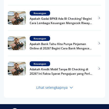
Keuangan
Apakah Gadai BPKB Ada BI Checking? Begini
Cara Lembaga Keuangan Mengecek Riwayat
Kredit Kamu di 2026
Keuangan
Apakah Bank Tahu Kita Punya Pinjaman
Online di 2026? Begini Cara Bank Mengecek
Riwayat Pinjaman Kamu
Keuangan
Adakah Kredit Mobil Tanpa BI Checking di
2026? Ini Fakta Syarat Pengajuan yang Perlu
Kamu Tahu
Lihat selengkapnya
Keuangan
Pinjaman Apa Tanpa BI Checking di 2026? Ini
Pilihan Dana Cepat yang Tetap Aman dan
Terpercaya