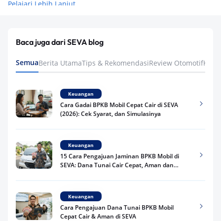
Pelajari Lebih Lanjut
Baca juga dari SEVA blog
Semua
Berita Utama
Tips & Rekomendasi
Review Otomotif
Keua
Keuangan
Cara Gadai BPKB Mobil Cepat Cair di SEVA
(2026): Cek Syarat, dan Simulasinya
Keuangan
15 Cara Pengajuan Jaminan BPKB Mobil di
SEVA: Dana Tunai Cair Cepat, Aman dan
Praktis
Keuangan
Cara Pengajuan Dana Tunai BPKB Mobil
Cepat Cair & Aman di SEVA