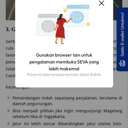
Saldo E-wallet Untukmu!
3. Gerbang Tol Bawen
Gerbang Tol Bawen cocok bagi kamu yang ingin mengambil
rute menuju Yogyakarta melalui Magelang. Rute ini menjadi
Gunakan browser lain untuk
favorit bagi pengendara yang ingin menikmati
pengalaman membuka SEVA yang
pemandangan indah di sepanjang jalan menuju Kopeng,
lebih maksimal
Salatiga, atau bahkan mampir ke destinasi wisata seperti
Pesan ini akan tertutup otomatis dalam
2
detik
Candi Borobudur sebelum akhirnya tiba di Yogyakarta.
Keuntungan:
Pemandangan indah sepanjang perjalanan, terutama di
daerah pegunungan.
Bisa menjadi pilihan jika ingin mengunjungi Magelang
sebelum tiba di Yogyakarta.
Jalur ini lebih lancar dibandingkan jalur utama Solo-