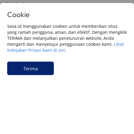
dicairkan!
Cookie
Pelajari Lebih Lanjut
Seva.id menggunakan cookies untuk memberikan situs
yang ramah pengguna, aman, dan efektif. Dengan mengklik
TERIMA dan melanjutkan penelusuran website, Anda
Baca juga dari SEVA blog
mengerti dan menyetujui penggunaan cookies kami.
Lihat
Kebijakan Privasi kami di sini.
Semua
Berita Utama
Tips & Rekomendasi
Review Otomotif
Keua
Terima
Keuangan
Cara Gadai BPKB Mobil Cepat Cair di SEVA
(2026): Cek Syarat, dan Simulasinya
Keuangan
15 Cara Pengajuan Jaminan BPKB Mobil di
SEVA: Dana Tunai Cair Cepat, Aman dan
Praktis
Keuangan