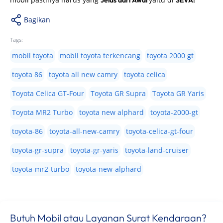
Jelas dari Awal
SEVA!
Bagikan
Tags:
mobil toyota
mobil toyota terkencang
toyota 2000 gt
toyota 86
toyota all new camry
toyota celica
Toyota Celica GT-Four
Toyota GR Supra
Toyota GR Yaris
Toyota MR2 Turbo
toyota new alphard
toyota-2000-gt
toyota-86
toyota-all-new-camry
toyota-celica-gt-four
toyota-gr-supra
toyota-gr-yaris
toyota-land-cruiser
toyota-mr2-turbo
toyota-new-alphard
Butuh Mobil atau Layanan Surat Kendaraan?