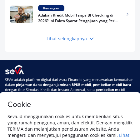
Keuangan
Adakah Kredit Mobil Tanpa BI Checking di
2026? Ini Fakta Syarat Pengajuan yang Perlu
Kamu Tahu
Lihat selengkapnya
Keuangan
Pinjaman Apa Tanpa BI Checking di 2026? Ini
Pilihan Dana Cepat yang Tetap Aman dan
Terpercaya
Keuangan
SEVA adalah platform digital dari Astra Financial yang menawarkan kemudahan
Telat Bayar Pinjol 2 Hari, Apakah Langsung
dalam
pinjaman dana dengan jaminan BPKB mobil
,
pembelian mobil baru
Masuk BI Checking? Simak Peraturan
dengan fitur Simulasi Kredit dan Instant Approval, serta
pembelian mobil
Terbarunya di 2026
bekas berkualitas
secara online
Cookie
Di SEVA #UrusanMobilSegampangItu
Tentang SEVA
Syarat & Ketentuan
Seva.id menggunakan cookies untuk memberikan situs
Pemberitahuan Privasi
Hubungi Kami
yang ramah pengguna, aman, dan efektif. Dengan mengklik
TERIMA dan melanjutkan penelusuran website, Anda
mengerti dan menyetujui penggunaan cookies kami.
Lihat