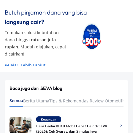
Butuh pinjaman dana yang bisa
langsung cair?
Temukan solusi kebutuhan
dana hingga
ratusan juta
rupiah
. Mudah diajukan, cepat
dicairkan!
Pelajari Lebih Lanjut
Baca juga dari SEVA blog
Semua
Berita Utama
Tips & Rekomendasi
Review Otomotif
Keua
Keuangan
Cara Gadai BPKB Mobil Cepat Cair di SEVA
(2026): Cek Syarat, dan Simulasinya