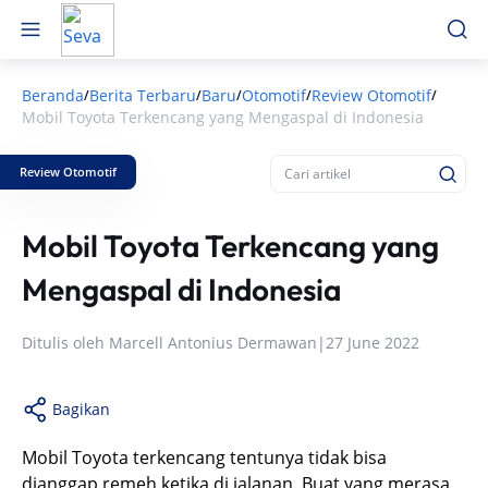
Beranda
Berita Terbaru
Baru
Otomotif
Review Otomotif
/
/
/
/
/
Mobil Toyota Terkencang yang Mengaspal di Indonesia
Review Otomotif
Mobil Toyota Terkencang yang
Mengaspal di Indonesia
Ditulis oleh
Marcell Antonius Dermawan
|
27 June 2022
Bagikan
Mobil Toyota terkencang tentunya tidak bisa
dianggap remeh ketika di jalanan. Buat yang merasa