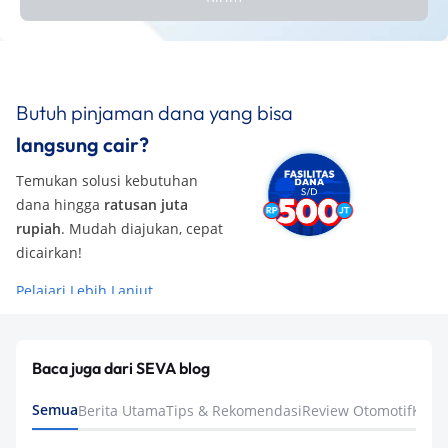
Butuh pinjaman dana yang bisa
langsung cair?
Temukan solusi kebutuhan
dana hingga
ratusan juta
rupiah
. Mudah diajukan, cepat
dicairkan!
Pelajari Lebih Lanjut
Baca juga dari SEVA blog
Semua
Berita Utama
Tips & Rekomendasi
Review Otomotif
Keua