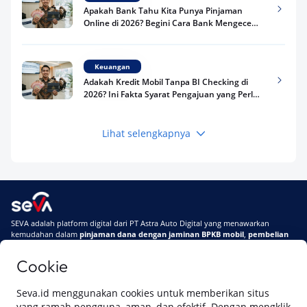
Apakah Bank Tahu Kita Punya Pinjaman
Online di 2026? Begini Cara Bank Mengecek
Riwayat Pinjaman Kamu
Keuangan
Adakah Kredit Mobil Tanpa BI Checking di
2026? Ini Fakta Syarat Pengajuan yang Perlu
Kamu Tahu
Lihat selengkapnya
Keuangan
Pinjaman Apa Tanpa BI Checking di 2026? Ini
Pilihan Dana Cepat yang Tetap Aman dan
Terpercaya
Keuangan
SEVA adalah platform digital dari PT Astra Auto Digital yang menawarkan
Telat Bayar Pinjol 2 Hari, Apakah Langsung
kemudahan dalam
pinjaman dana dengan jaminan BPKB mobil
,
pembelian
Masuk BI Checking? Simak Peraturan
mobil baru
, dan
pembelian mobil bekas berkualitas.
Terbarunya di 2026
Cookie
Di SEVA, BPKB mobilmu #BisaJadiDuit
Tentang SEVA
Syarat & Ketentuan
Seva.id menggunakan cookies untuk memberikan situs
Pemberitahuan Privasi
Hubungi Kami
yang ramah pengguna, aman, dan efektif. Dengan mengklik