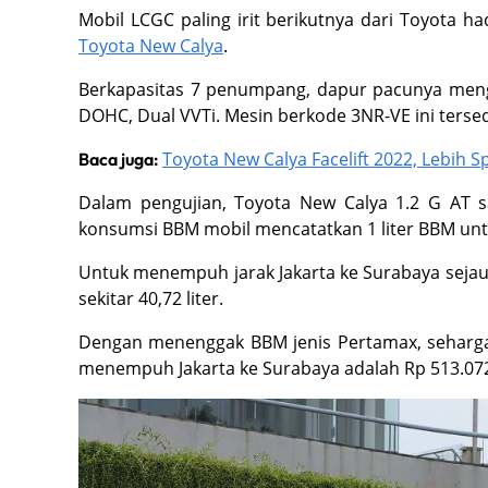
Mobil LCGC paling irit berikutnya dari Toyota h
Toyota New Calya
.
Berkapasitas 7 penumpang, dapur pacunya mengge
DOHC, Dual VVTi. Mesin berkode 3NR-VE ini terse
Toyota New Calya Facelift 2022, Lebih 
Baca juga:
Dalam pengujian, Toyota New Calya 1.2 G AT
konsumsi BBM mobil mencatatkan 1 liter BBM unt
Untuk menempuh jarak Jakarta ke Surabaya sejauh
sekitar 40,72 liter.
Dengan menenggak BBM jenis Pertamax, seharga
menempuh Jakarta ke Surabaya adalah Rp 513.07