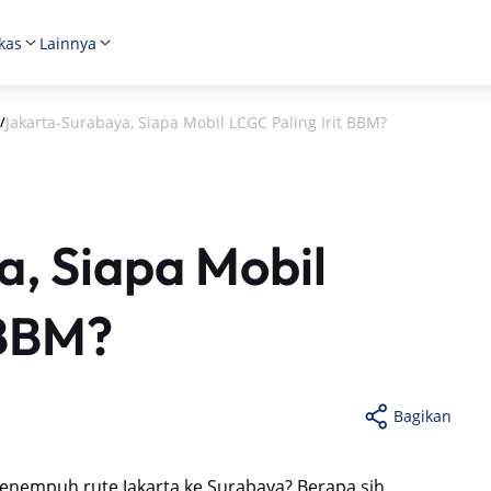
kas
Lainnya
Jakarta-Surabaya, Siapa Mobil LCGC Paling Irit BBM?
/
, Siapa Mobil
 BBM?
Bagikan
enempuh rute Jakarta ke Surabaya? Berapa sih