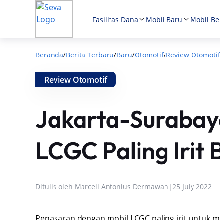
Fasilitas Dana
Mobil Baru
Mobil Be
Beranda
Berita Terbaru
Baru
Otomotif
Review Otomotif
/
/
/
/
Review Otomotif
Jakarta-Surabaya
LCGC Paling Irit
Ditulis oleh
Marcell Antonius Dermawan
|
25 July 2022
Penasaran dengan mobil LCGC paling irit untuk m