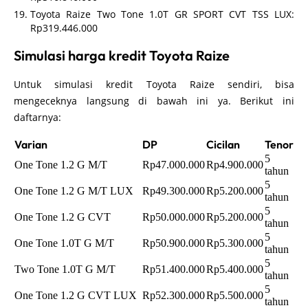
Toyota Raize Two Tone 1.0T GR SPORT CVT TSS LUX:
Rp319.446.000
Simulasi harga kredit Toyota Raize
Untuk simulasi kredit Toyota Raize sendiri, bisa
mengeceknya langsung di bawah ini ya. Berikut ini
daftarnya:
Varian
DP
Cicilan
Tenor
5
One Tone 1.2 G M/T
Rp47.000.000
Rp4.900.000
tahun
5
One Tone 1.2 G M/T LUX
Rp49.300.000
Rp5.200.000
tahun
5
One Tone 1.2 G CVT
Rp50.000.000
Rp5.200.000
tahun
5
One Tone 1.0T G M/T
Rp50.900.000
Rp5.300.000
tahun
5
Two Tone 1.0T G M/T
Rp51.400.000
Rp5.400.000
tahun
5
One Tone 1.2 G CVT LUX
Rp52.300.000
Rp5.500.000
tahun