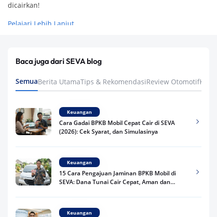
dicairkan!
Pelajari Lebih Lanjut
Baca juga dari SEVA blog
Semua
Berita Utama
Tips & Rekomendasi
Review Otomotif
Keua
Keuangan
Cara Gadai BPKB Mobil Cepat Cair di SEVA
(2026): Cek Syarat, dan Simulasinya
Keuangan
15 Cara Pengajuan Jaminan BPKB Mobil di
SEVA: Dana Tunai Cair Cepat, Aman dan
Praktis
Keuangan