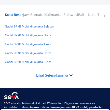
Terpercaya
Kota Besar
Jawa
Sumatra
Kalimantan
Sulawesi
Bali – Nusa Tengga
Keuangan
Telat Bayar Pinjol 2 Hari, Apakah Langsung
Masuk BI Checking? Simak Peraturan
Gadai BPKB Mobil di Jakarta Selatan
Terbarunya di 2026
Gadai BPKB Mobil di Jakarta Utara
Gadai BPKB Mobil di Jakarta Timur
Gadai BPKB Mobil di Jakarta Barat
Gadai BPKB Mobil di Jakarta Pusat
Lihat Selengkapnya
SEVA adalah platform digital dari PT Astra Auto Digital yang menawarkan
kemudahan dalam
pinjaman dana dengan jaminan BPKB mobil
,
pembelian