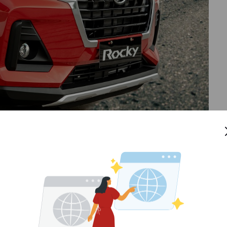
ky pabrikan Desember 2022 hingga Januari 2023 yang
Avanza, Raize dan Veloz
t yang mendapat
recall
, yaitu 1.095 untuk Xenia dan 115