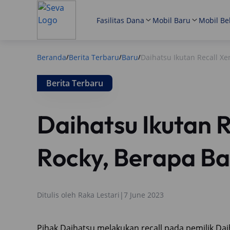
Fasilitas Dana
Mobil Baru
Mobil Be
Beranda
Berita Terbaru
Baru
Daihatsu Ikutan Recall X
/
/
/
Berita Terbaru
Daihatsu Ikutan R
Rocky, Berapa B
Ditulis oleh
Raka Lestari
|
7 June 2023
Pihak Daihatsu melakukan recall pada pemilik Da