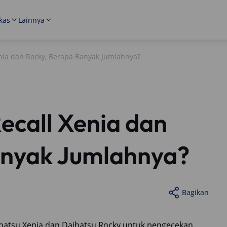
kas
Lainnya
enia dan Rocky, Berapa Banyak Jumlahnya?
ecall Xenia dan
anyak Jumlahnya?
Bagikan
ihatsu Xenia dan Daihatsu Rocky untuk pengecekan