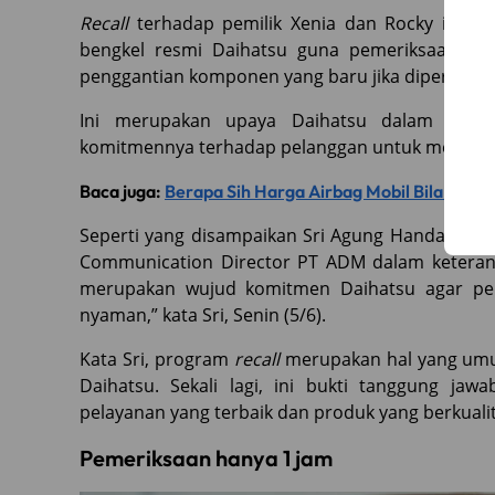
Recall
terhadap pemilik Xenia dan Rocky ini 
bengkel resmi Daihatsu guna pemeriksaan 
penggantian komponen yang baru jika diperlukan
Ini merupakan upaya Daihatsu dalam mempe
komitmennya terhadap pelanggan untuk memberik
Baca juga:
Berapa Sih Harga Airbag Mobil Bila Harus
Seperti yang disampaikan Sri Agung Handayani s
Communication Director PT ADM dalam ketera
merupakan wujud komitmen Daihatsu agar pe
nyaman,” kata Sri, Senin (5/6).
Kata Sri, program
recall
merupakan hal yang umu
Daihatsu. Sekali lagi, ini bukti tanggung j
pelayanan yang terbaik dan produk yang berkuali
Pemeriksaan hanya 1 jam