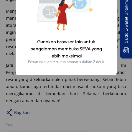
Saldo E-wallet Untukmu!
Menggunakan plat nomor modifikasi memang terlihat
menarik, namun kamu harus ingat bahwa hal ini melanggar
aturan lalu lintas dan bisa berujung pada sanksi. Jika kamu
ingin memiliki plat nomor yang unik, sebaiknya ajukan
permohonan untuk mendapatkan plat nomor khusus yang
Gunakan browser lain untuk
resmi. Dengan begitu, kamu bisa tetap tampil beda tanpa
pengalaman membuka SEVA yang
melanggar aturan yang ada.
lebih maksimal
Pesan ini akan tertutup otomatis dalam
1
detik
Jadi Bolehkah Pakai Plat Nomor Modifikasi? Ini
Penjelasannya. Pastikan selalu menggunakan plat nomor
resmi yang dikeluarkan oleh pihak berwenang. Selain lebih
aman, kamu juga terhindar dari masalah hukum yang bisa
merugikanmu di kemudian hari. Selamat berkendara
dengan aman dan nyaman!
Bagikan
Tags: