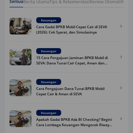
Semua
Berita Utama
Tips & Rekomendasi
Review Otomotif
Keua
Keuangan
Cara Gadai BPKB Mobil Cepat Cair di SEVA
(2026): Cek Syarat, dan Simulasinya
Keuangan
15 Cara Pengajuan Jaminan BPKB Mobil di
SEVA: Dana Tunai Cair Cepat, Aman dan
Praktis
Keuangan
Cara Pengajuan Dana Tunai BPKB Mobil
Cepat Cair & Aman di SEVA
Keuangan
Apakah Gadai BPKB Ada BI Checking? Begini
Cara Lembaga Keuangan Mengecek Riwayat
Kredit Kamu di 2026