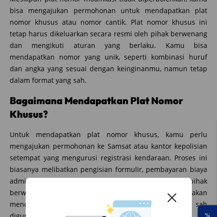
bisa mengajukan permohonan untuk mendapatkan plat
nomor khusus atau nomor cantik. Plat nomor khusus ini
tetap harus dikeluarkan secara resmi oleh pihak berwenang
dan mengikuti aturan yang berlaku. Kamu bisa
mendapatkan nomor yang unik, seperti kombinasi huruf
dan angka yang sesuai dengan keinginanmu, namun tetap
dalam format yang sah.
Bagaimana Mendapatkan Plat Nomor
Khusus?
Untuk mendapatkan plat nomor khusus, kamu perlu
mengajukan permohonan ke Samsat atau kantor kepolisian
setempat yang mengurusi registrasi kendaraan. Proses ini
biasanya melibatkan pengisian formulir, pembayaran biaya
administrasi, dan menunggu persetujuan dari pihak
berwenang. Jika permohonanmu disetujui, kamu akan
mendapatkan plat nomor khusus yang resmi dan sah
digunakan di jalan.