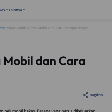
kas
Lainnya
dasi
Biaya Balik Nama Mobil dan Cara Mengurusnya
/
 Mobil dan Cara
3
Bagikan
m beli mobil bekas. Berapa yang harus dikeluarkan