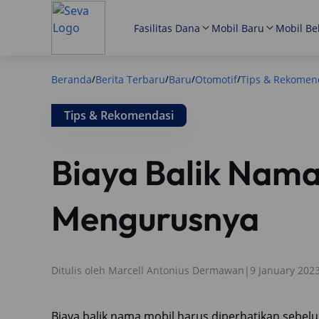
Fasilitas Dana
Mobil Baru
Mobil Be
Beranda
Berita Terbaru
Baru
Otomotif
Tips & Rekomen
/
/
/
/
Tips & Rekomendasi
Biaya Balik Nama
Mengurusnya
Ditulis oleh
Marcell Antonius Dermawan
|
9 January 202
Biaya balik nama mobil harus diperhatikan sebelu