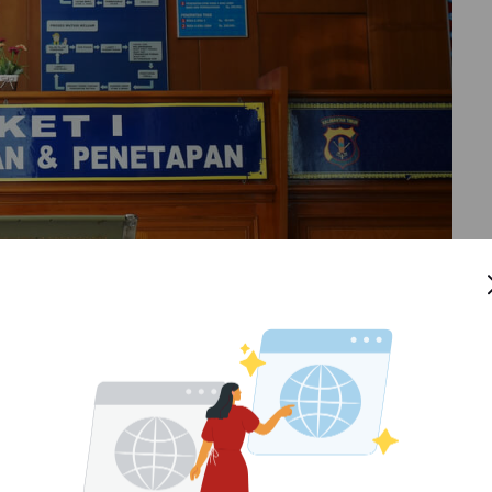
us dipenuhi jika ingin mengganti identitas kepemilikan
mentara
yang harus dipenuhi adalah: