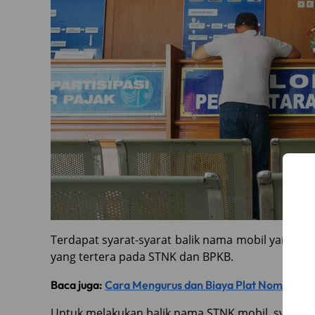
Terdapat syarat-syarat balik nama mobil yang har
yang tertera pada STNK dan BPKB.
Baca juga:
Cara Mengurus dan Biaya Plat Nomor Se
Untuk melakukan balik nama STNK mobil, syarat 