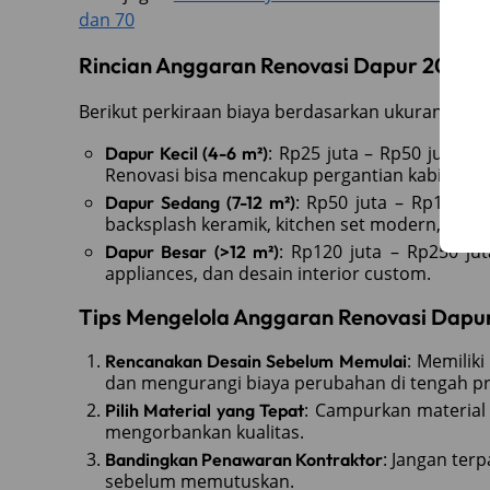
dan 70
Rincian Anggaran Renovasi Dapur 2025
Berikut perkiraan biaya berdasarkan ukuran dan m
: Rp25 juta – Rp50 juta C
Dapur Kecil (4-6 m²)
Renovasi bisa mencakup pergantian kabinet, c
: Rp50 juta – Rp120 j
Dapur Sedang (7-12 m²)
backsplash keramik, kitchen set modern, dan 
: Rp120 juta – Rp250 ju
Dapur Besar (>12 m²)
appliances, dan desain interior custom.
Tips Mengelola Anggaran Renovasi Dapu
: Memilik
Rencanakan Desain Sebelum Memulai
dan mengurangi biaya perubahan di tengah pr
: Campurkan materia
Pilih Material yang Tepat
mengorbankan kualitas.
: Jangan ter
Bandingkan Penawaran Kontraktor
sebelum memutuskan.