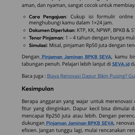
aman, dan nyaman, sangat cocok untuk membiaya
: Cukup isi formulir online
Cara Pengajuan
menghubungi kamu dalam 1×24 jam.
: KTP, KK, NPWP, BPKB & S
Dokumen Diperlukan
: 1 – 4 tahun dengan bunga mul
Tenor Pinjaman
: Misal, pinjaman Rp50 juta dengan ten
Simulasi
Dengan
, kamu bi
Pinjaman Jaminan BPKB SEVA
tabungan penuh. Pelajari lebih lanjut di
da
SEVA.id
Baca juga :
Biaya Renovasi Dapur Bikin Pusing? 
Kesimpulan
Berapa anggaran yang wajar untuk merenovasi 
fitur yang diinginkan. Dapur kecil bisa dimula
mencapai Rp250 juta atau lebih. Dengan perenc
dukungan
, renovas
Pinjaman Jaminan BPKB SEVA
efisien. Jangan tunggu lagi, mulai rencanakan 