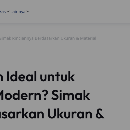
kas
Lainnya
Simak Rinciannya Berdasarkan Ukuran & Material
Ideal untuk
Modern? Simak
asarkan Ukuran &