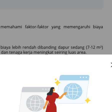
memahami faktor-faktor yang memengaruhi biaya
 biaya lebih rendah dibanding dapur sedang (7-12 m²)
l dan tenaga kerja meningkat seiring luas area.
 atau kabinet kayu solid tentu lebih mahal dibanding
a memengaruhi daya tahan dan estetika dapur.
enggunakan konsep open kitchen, smart kitchen
i yang menambah biaya.
hasil lebih rapi, namun biaya lebih tinggi dibanding
kota.
Dari Dapur sampai Perluasan Ruang untuk Tipe 36, 45,