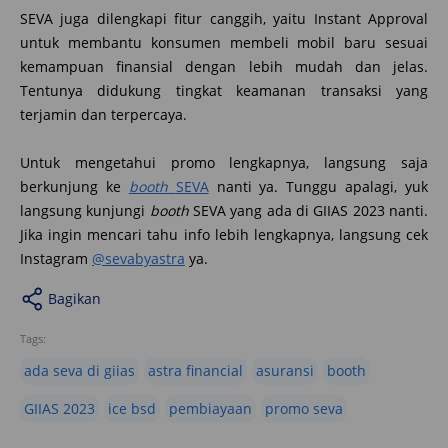
SEVA juga dilengkapi fitur canggih, yaitu Instant Approval
untuk membantu konsumen membeli mobil baru sesuai
kemampuan finansial dengan lebih mudah dan jelas.
Tentunya didukung tingkat keamanan transaksi yang
terjamin dan terpercaya.
Untuk mengetahui promo lengkapnya, langsung saja
berkunjung ke
booth
SEVA
nanti ya. Tunggu apalagi, yuk
langsung kunjungi
booth
SEVA yang ada di GIIAS 2023 nanti.
Jika ingin mencari tahu info lebih lengkapnya, langsung cek
Instagram
@sevabyastra
ya.
Bagikan
Tags:
ada seva di giias
astra financial
asuransi
booth
GIIAS 2023
ice bsd
pembiayaan
promo seva