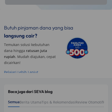
Butuh pinjaman dana yang bisa
langsung cair?
Temukan solusi kebutuhan
dana hingga
ratusan juta
rupiah
. Mudah diajukan, cepat
dicairkan!
Pelajari Lebih Lanjut
Baca juga dari SEVA blog
Semua
Berita Utama
Tips & Rekomendasi
Review Otomotif
Keua