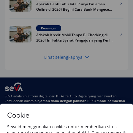
Apakah Bank Tahu Kita Punya Pinjaman
Online di 2026? Begini Cara Bank Mengecek
Riwayat Pinjaman Kamu
Keuangan
Adakah Kredit Mobil Tanpa BI Checking di
2026? Ini Fakta Syarat Pengajuan yang Perlu
Kamu Tahu
Lihat selengkapnya
Keuangan
Pinjaman Apa Tanpa BI Checking di 2026? Ini
Pilihan Dana Cepat yang Tetap Aman dan
Terpercaya
Keuangan
SEVA adalah platform digital dari PT Astra Auto Digital yang menawarkan
Telat Bayar Pinjol 2 Hari, Apakah Langsung
kemudahan dalam
pinjaman dana dengan jaminan BPKB mobil
,
pembelian
Masuk BI Checking? Simak Peraturan
mobil baru
, dan
pembelian mobil bekas berkualitas.
Terbarunya di 2026
Cookie
Di SEVA, BPKB mobilmu #BisaJadiDuit
Tentang SEVA
Syarat & Ketentuan
Seva.id menggunakan cookies untuk memberikan situs
Pemberitahuan Privasi
Hubungi Kami
yang ramah pengguna, aman, dan efektif. Dengan mengklik