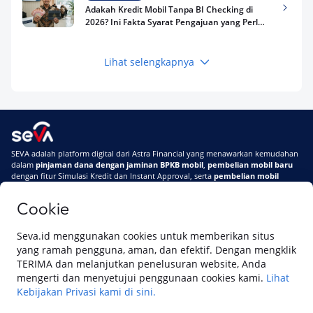
Adakah Kredit Mobil Tanpa BI Checking di
2026? Ini Fakta Syarat Pengajuan yang Perlu
Kamu Tahu
Lihat selengkapnya
Keuangan
Pinjaman Apa Tanpa BI Checking di 2026? Ini
Pilihan Dana Cepat yang Tetap Aman dan
Terpercaya
Keuangan
SEVA adalah platform digital dari Astra Financial yang menawarkan kemudahan
Telat Bayar Pinjol 2 Hari, Apakah Langsung
dalam
pinjaman dana dengan jaminan BPKB mobil
,
pembelian mobil baru
Masuk BI Checking? Simak Peraturan
dengan fitur Simulasi Kredit dan Instant Approval, serta
pembelian mobil
Terbarunya di 2026
bekas berkualitas
secara online
Cookie
Di SEVA #UrusanMobilSegampangItu
Tentang SEVA
Syarat & Ketentuan
Seva.id menggunakan cookies untuk memberikan situs
Pemberitahuan Privasi
Hubungi Kami
yang ramah pengguna, aman, dan efektif. Dengan mengklik
TERIMA dan melanjutkan penelusuran website, Anda
mengerti dan menyetujui penggunaan cookies kami.
Lihat
Kebijakan Privasi kami di sini.
Website ini dikelola oleh PT Cipta Sedaya Digital Indonesia (CSDI), organisasi
yang tersertifikasi ISO/IEC 27001:2022.