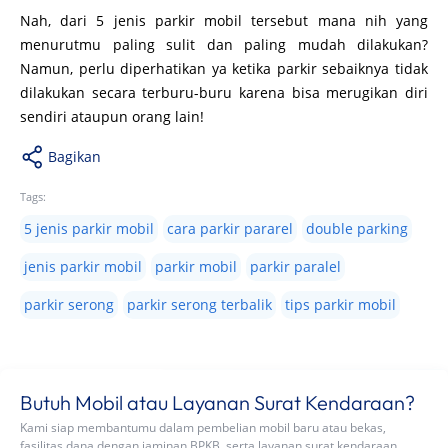
Nah, dari 5 jenis parkir mobil tersebut mana nih yang
menurutmu paling sulit dan paling mudah dilakukan?
Namun, perlu diperhatikan ya ketika parkir sebaiknya tidak
dilakukan secara terburu-buru karena bisa merugikan diri
sendiri ataupun orang lain!
Bagikan
Tags:
5 jenis parkir mobil
cara parkir pararel
double parking
jenis parkir mobil
parkir mobil
parkir paralel
parkir serong
parkir serong terbalik
tips parkir mobil
Butuh Mobil atau Layanan Surat Kendaraan?
Kami siap membantumu dalam pembelian mobil baru atau bekas,
fasilitas dana dengan jaminan BPKB, serta layanan surat kendaraan.