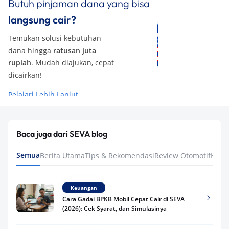
Butuh pinjaman dana yang bisa
langsung cair?
Temukan solusi kebutuhan
dana hingga
ratusan juta
rupiah
. Mudah diajukan, cepat
dicairkan!
Pelajari Lebih Lanjut
Baca juga dari SEVA blog
Semua
Berita Utama
Tips & Rekomendasi
Review Otomotif
Keua
Keuangan
Cara Gadai BPKB Mobil Cepat Cair di SEVA
(2026): Cek Syarat, dan Simulasinya