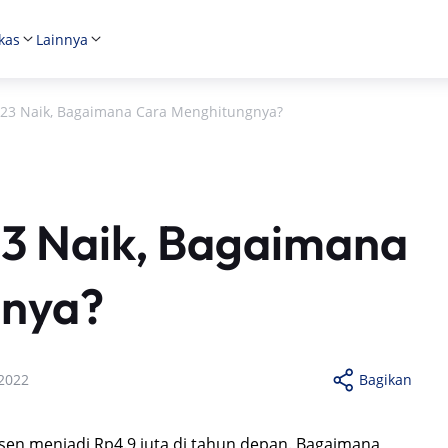
kas
Lainnya
023 Naik, Bagaimana Cara Menghitungnya?
3 Naik, Bagaimana
gnya?
2022
Bagikan
rsen menjadi Rp4.9 juta di tahun depan. Bagaimana