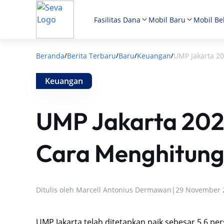
Fasilitas Dana
Mobil Baru
Mobil Be
Beranda
Berita Terbaru
Baru
Keuangan
UMP Jakarta 2
/
/
/
/
Keuangan
UMP Jakarta 202
Cara Menghitun
Ditulis oleh
Marcell Antonius Dermawan
|
29 November 
UMP Jakarta telah ditetapkan naik sebesar 5,6 pe