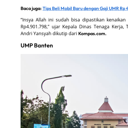
Baca juga:
Tips Beli Mobil Baru dengan Gaji UMR Rp 
“Insya Allah ini sudah bisa dipastikan kenaik
Rp4.901.798,” ujar Kepala Dinas Tenaga Kerja, T
Andri Yansyah dikutip dari
Kompas.com.
UMP Banten