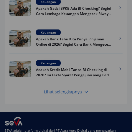
Keuangan
Apakah Gadai BPKB Ada BI Checking? Begini
Cara Lembaga Keuangan Mengecek Riwayat
Kredit Kamu di 2026
Keuangan
Apakah Bank Tahu Kita Punya Pinjaman
Online di 2026? Begini Cara Bank Mengecek
Riwayat Pinjaman Kamu
Keuangan
Adakah Kredit Mobil Tanpa BI Checking di
2026? Ini Fakta Syarat Pengajuan yang Perlu
Kamu Tahu
Lihat selengkapnya
Keuangan
Pinjaman Apa Tanpa BI Checking di 2026? Ini
Pilihan Dana Cepat yang Tetap Aman dan
Terpercaya
Keuangan
SEVA adalah platform digital dari PT Astra Auto Digital yang menawarkan
Telat Bayar Pinjol 2 Hari, Apakah Langsung