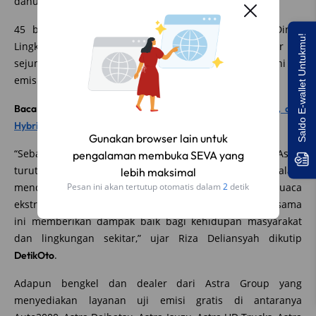
dahulu jika ingin melakukan uji emisi gratis.
45 bengkel Astra pun sudah terintegrasi dengan Dinas
Saldo E-wallet Untukmu!
Lingkungan Hidup (DLH) DKI Jakarta dan tersebar di
sejumlah titik dimana bengkel tersebut dapat melayani uji
emisi kendaraan pelanggan Astra secara gratis.
Baca juga:
Perbedaan Antara Mesin Mobil Bensin, Diesel, dan
Hybrid
Gunakan browser lain untuk
“Sebagai bagian dari komunitas warga DKI Jakarta, Astra
pengalaman membuka SEVA yang
turut mengajak masyarakat untuk berpartisipasi dalam
lebih maksimal
mendukung pemerintah mengurangi dampak cuaca
Pesan ini akan tertutup otomatis dalam
1
detik
ekstrem yang terjadi di DKI Jakarta. Semoga usaha bersama
ini memberikan dampak baik bagi kehidupan masyarakat
dan lingkungan sekitar,” ujar Riza Deliansyah dikutip
.
DetikOto
Adapun bengkel dan dealer dari Astra Group yang
menyediakan layanan uji emisi gratis di antaranya