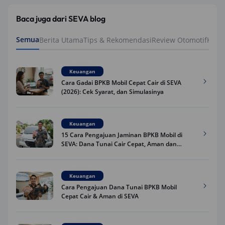
Baca juga dari SEVA blog
Semua
Berita Utama
Tips & Rekomendasi
Review Otomotif
Keua
Keuangan
Cara Gadai BPKB Mobil Cepat Cair di SEVA
(2026): Cek Syarat, dan Simulasinya
Keuangan
15 Cara Pengajuan Jaminan BPKB Mobil di
SEVA: Dana Tunai Cair Cepat, Aman dan
Praktis
Keuangan
Cara Pengajuan Dana Tunai BPKB Mobil
Cepat Cair & Aman di SEVA