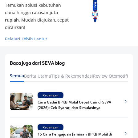
Temukan solusi kebutuhan
dana hingga
ratusan juta
rupiah
. Mudah diajukan, cepat
dicairkan!
Pelajari Lebih Lanjut
Baca juga dari SEVA blog
Semua
Berita Utama
Tips & Rekomendasi
Review Otomotif
Keua
Keuangan
Cara Gadai BPKB Mobil Cepat Cair di SEVA
(2026): Cek Syarat, dan Simulasinya
Keuangan
15 Cara Pengajuan Jaminan BPKB Mobil di