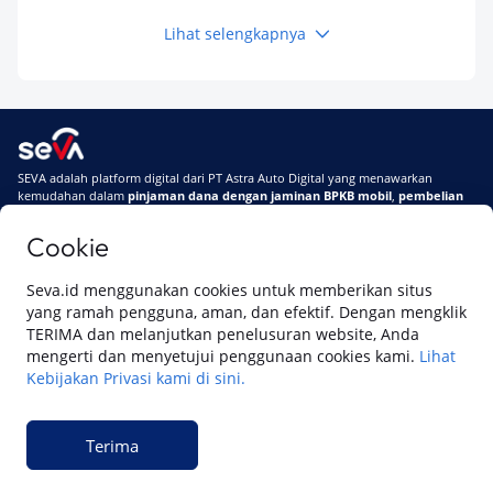
Lihat selengkapnya
Keuangan
Pinjaman Apa Tanpa BI Checking di 2026? Ini
Pilihan Dana Cepat yang Tetap Aman dan
Terpercaya
Keuangan
SEVA adalah platform digital dari PT Astra Auto Digital yang menawarkan
Telat Bayar Pinjol 2 Hari, Apakah Langsung
kemudahan dalam
pinjaman dana dengan jaminan BPKB mobil
,
pembelian
Masuk BI Checking? Simak Peraturan
mobil baru
, dan
pembelian mobil bekas berkualitas.
Terbarunya di 2026
Cookie
Di SEVA, BPKB mobilmu #BisaJadiDuit
Tentang SEVA
Syarat & Ketentuan
Seva.id menggunakan cookies untuk memberikan situs
Pemberitahuan Privasi
Hubungi Kami
yang ramah pengguna, aman, dan efektif. Dengan mengklik
TERIMA dan melanjutkan penelusuran website, Anda
mengerti dan menyetujui penggunaan cookies kami.
Lihat
Kebijakan Privasi kami di sini.
Website ini dikelola oleh PT Cipta Sedaya Digital Indonesia (CSDI), organisasi
yang tersertifikasi ISO/IEC 27001:2022.
Terima
© 2023 Copyright SEVA