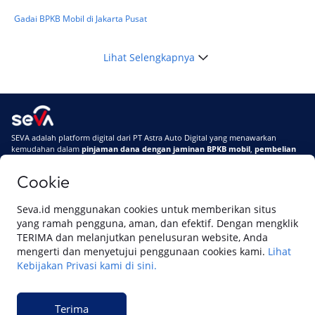
Gadai BPKB Mobil di Jakarta Pusat
Lihat Selengkapnya
SEVA adalah platform digital dari PT Astra Auto Digital yang menawarkan
kemudahan dalam
pinjaman dana dengan jaminan BPKB mobil
,
pembelian
mobil baru
, dan
pembelian mobil bekas berkualitas.
Cookie
Di SEVA, BPKB mobilmu #BisaJadiDuit
Tentang SEVA
Syarat & Ketentuan
Seva.id menggunakan cookies untuk memberikan situs
Pemberitahuan Privasi
Hubungi Kami
yang ramah pengguna, aman, dan efektif. Dengan mengklik
TERIMA dan melanjutkan penelusuran website, Anda
mengerti dan menyetujui penggunaan cookies kami.
Lihat
Kebijakan Privasi kami di sini.
Website ini dikelola oleh PT Cipta Sedaya Digital Indonesia (CSDI), organisasi
yang tersertifikasi ISO/IEC 27001:2022.
Terima