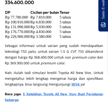
Saldo E-wallet Untukmu!
334.600.000
DP
Cicilan per bulan
Tenor
Rp 77.780.000
Rp 7.810.000
5 tahun
Rp 100.910.000
Rp 6.830.000
5 tahun
Rp 131.990.000
Rp 5.930.000
5 tahun
Rp 176.770.000
Rp 4.830.000
5 tahun
Rp 226.960.000
Rp 3.580.000
5 tahun
Sebagai informasi untuk varian yang sudah mendapatkan
teknologi TSS yaitu untuk varian 1.5 G CVT TSS dibanderol
dengan harga Rp 368.400.000 untuk
non premium color
dan
Rp 369.900.000 untuk
premium color
.
Nah, itulah tadi simulasi kredit Toyota All New Vios. Untuk
mengetahui lebih lengkap mengenai harga dan spesifikasi
lengkapnya, bisa langsung mengunjungi
ya!
SEVA
Baca juga:
5 Kelebihan Toyota All New Voxy Buat Perjalanan
Keluarga