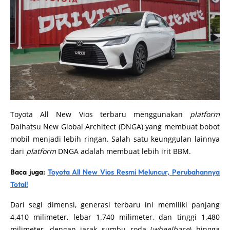
Toyota All New Vios terbaru menggunakan
platform
Daihatsu New Global Architect (DNGA) yang membuat bobot
mobil menjadi lebih ringan. Salah satu keunggulan lainnya
dari
platform
DNGA adalah membuat lebih irit BBM.
Baca juga:
Toyota All New Vios Resmi Meluncur, Perubahannya
Total!
Dari segi dimensi, generasi terbaru ini memiliki panjang
4.410 milimeter, lebar 1.740 milimeter, dan tinggi 1.480
milimeter, dengan jarak sumbu roda (
wheelbase
) hingga