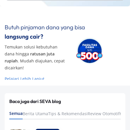
Butuh pinjaman dana yang bisa
langsung cair?
Temukan solusi kebutuhan
dana hingga
ratusan juta
rupiah
. Mudah diajukan, cepat
dicairkan!
Pelajari Lebih Lanjut
Baca juga dari SEVA blog
Semua
Berita Utama
Tips & Rekomendasi
Review Otomotif
Keua