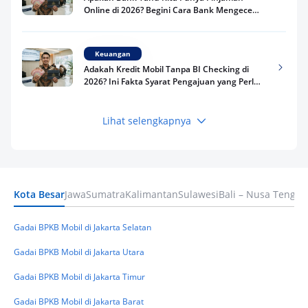
Online di 2026? Begini Cara Bank Mengecek
Riwayat Pinjaman Kamu
Keuangan
Adakah Kredit Mobil Tanpa BI Checking di
2026? Ini Fakta Syarat Pengajuan yang Perlu
Kamu Tahu
Lihat selengkapnya
Keuangan
Pinjaman Apa Tanpa BI Checking di 2026? Ini
Pilihan Dana Cepat yang Tetap Aman dan
Terpercaya
Kota Besar
Jawa
Sumatra
Kalimantan
Sulawesi
Bali – Nusa Tengga
Keuangan
Telat Bayar Pinjol 2 Hari, Apakah Langsung
Masuk BI Checking? Simak Peraturan
Gadai BPKB Mobil di Jakarta Selatan
Terbarunya di 2026
Gadai BPKB Mobil di Jakarta Utara
Gadai BPKB Mobil di Jakarta Timur
Gadai BPKB Mobil di Jakarta Barat