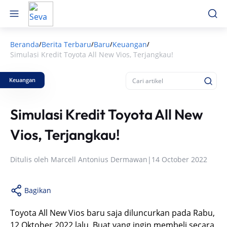
Beranda
Berita Terbaru
Baru
Keuangan
/
/
/
/
Simulasi Kredit Toyota All New Vios, Terjangkau!
Keuangan
Simulasi Kredit Toyota All New
Vios, Terjangkau!
Ditulis oleh
Marcell Antonius Dermawan
|
14 October 2022
Bagikan
Toyota All New Vios baru saja diluncurkan pada Rabu,
12 Oktober 2022 lalu. Buat yang ingin membeli secara