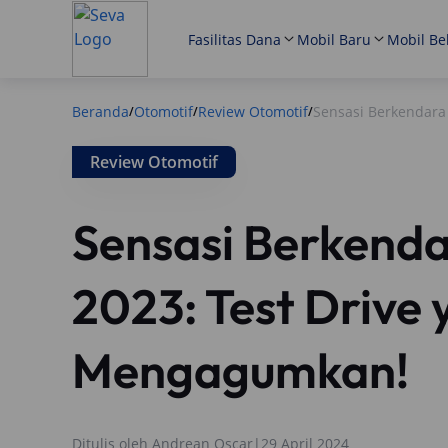
Fasilitas Dana
Mobil Baru
Mobil Be
Beranda
Otomotif
Review Otomotif
Sensasi Berkendara
/
/
/
Review Otomotif
Sensasi Berkenda
2023: Test Drive
Mengagumkan!
Ditulis oleh
Andrean Oscar
|
29 April 2024