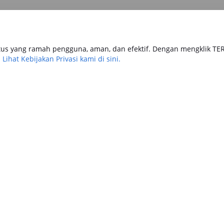
tomotif
Keuangan
Travel & Lifestyle
us yang ramah pengguna, aman, dan efektif. Dengan mengklik TE
.
Lihat Kebijakan Privasi kami di sini.
Keuangan
6
4 August 2026
engajuan Jaminan BPKB
Cara Pengajuan Dana Tunai BPKB