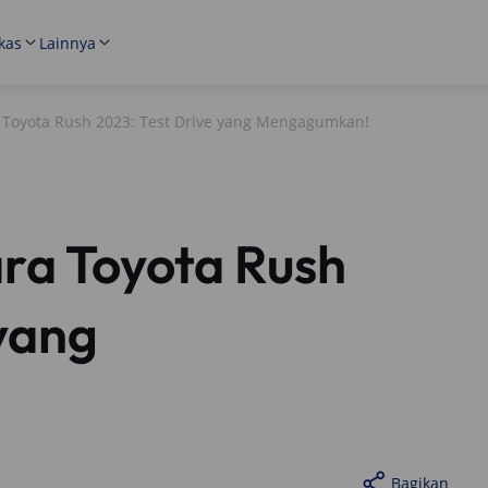
kas
Lainnya
 Toyota Rush 2023: Test Drive yang Mengagumkan!
ra Toyota Rush
 yang
Bagikan