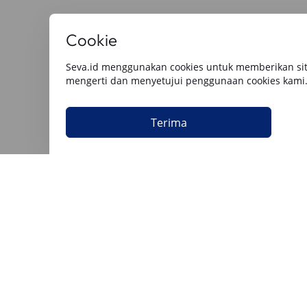
Baca Artikel Lainnya
Cookie
Semua
Berita Utama
Tips & Rekomendasi
Review O
Seva.id menggunakan cookies untuk memberikan sit
mengerti dan menyetujui penggunaan cookies kami
Terima
Keuangan
Keuangan
4 August 2026
4 August 202
Cara Gadai BPKB Mobil Cepat Cair
15 Cara P