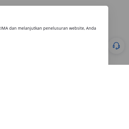
RIMA dan melanjutkan penelusuran website, Anda
Keuangan
28 July 2026
Apakah Gadai BPKB Ada BI