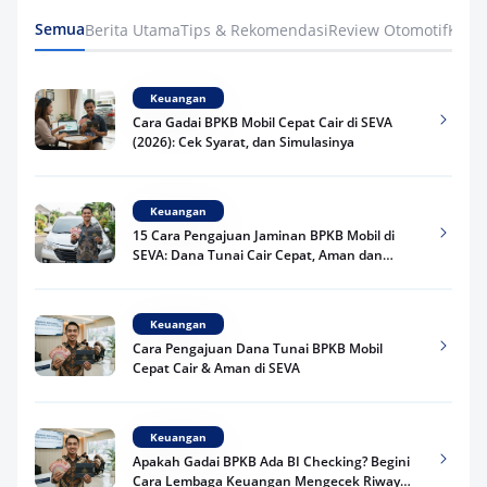
Semua
Berita Utama
Tips & Rekomendasi
Review Otomotif
Keua
Keuangan
Cara Gadai BPKB Mobil Cepat Cair di SEVA
(2026): Cek Syarat, dan Simulasinya
Keuangan
15 Cara Pengajuan Jaminan BPKB Mobil di
SEVA: Dana Tunai Cair Cepat, Aman dan
Praktis
Keuangan
Cara Pengajuan Dana Tunai BPKB Mobil
Cepat Cair & Aman di SEVA
Keuangan
Apakah Gadai BPKB Ada BI Checking? Begini
Cara Lembaga Keuangan Mengecek Riwayat