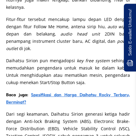
kelasnya.
Saldo E-wallet Untukmu!
Fitur-fitur tersebut mencakup lampu depan LED dengan
dengan fitur Follow Me Home, antena sirip hiu,
auto wiper
depan dan belakang,
audio head unit
2DIN baru,
penampang instrument cluster baru, AC digital, dan
power
outlet
di jok.
Daihatsu Sirion pun mengadopsi
key free system
sehingga
memudahkan pengendara untuk masuk ke dalam kabin.
Untuk menghidupkan atau mematikan mesin, pengendara
cukup menekan Start/Stop Button saja.
Baca juga:
Spesifikasi dan Harga Daihatsu Rocky Terbaru,
Berminat?
Dari segi keamanan, Daihatsu Sirion generasi ketiga hadir
dengan Anti-lock Braking System (ABS), Electronic Brake-
Force Distribution (EBD), Vehicle Stability Control (VSC),
Traction Control, ISOFIX, sabuk pengaman 3 untuk seluruh