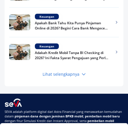
Kredit Kamu di 2026
Keuangan
Apakah Bank Tahu Kita Punya Pinjaman
Online di 2026? Begini Cara Bank Mengecek
Riwayat Pinjaman Kamu
Keuangan
Adakah Kredit Mobil Tanpa BI Checking di
2026? Ini Fakta Syarat Pengajuan yang Perlu
Kamu Tahu
Lihat selengkapnya
Keuangan
Pinjaman Apa Tanpa BI Checking di 2026? Ini
Pilihan Dana Cepat yang Tetap Aman dan
Terpercaya
Keuangan
SEVA adalah platform digital dari Astra Financial yang menawarkan kemudahan
Telat Bayar Pinjol 2 Hari, Apakah Langsung
dalam
pinjaman dana dengan jaminan BPKB mobil
,
pembelian mobil baru
Masuk BI Checking? Simak Peraturan
dengan fitur Simulasi Kredit dan Instant Approval, serta
pembelian mobil
Terbarunya di 2026
bekas berkualitas
secara online