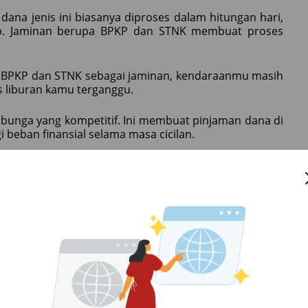
na jenis ini biasanya diproses dalam hitungan hari,
p. Jaminan berupa BPKP dan STNK membuat proses
BPKP dan STNK sebagai jaminan, kendaraanmu masih
tas liburan kamu terganggu.
unga yang kompetitif. Ini membuat pinjaman dana di
beban finansial selama masa cicilan.
l Bisa Jadi Solusinya
buran yang Menyenangkan
angan sampai meminjam lebih dari yang kamu perlukan.
 pinjaman. Kamu bisa cek fitur ini di
kalkulator kredit
yang terpercaya seperti SEVA. Pinjaman dana di SEVA
ga kompetitif.