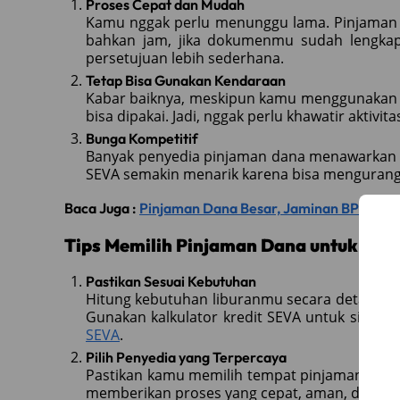
Proses Cepat dan Mudah
Kamu nggak perlu menunggu lama. Pinjaman da
bahkan jam, jika dokumenmu sudah lengka
persetujuan lebih sederhana.
Tetap Bisa Gunakan Kendaraan
Kabar baiknya, meskipun kamu menggunakan 
bisa dipakai. Jadi, nggak perlu khawatir aktivi
Bunga Kompetitif
Banyak penyedia pinjaman dana menawarkan b
SEVA semakin menarik karena bisa mengurangi 
Baca Juga :
Pinjaman Dana Besar, Jaminan BPKB Mobi
Tips Memilih Pinjaman Dana untuk Li
Pastikan Sesuai Kebutuhan
Hitung kebutuhan liburanmu secara detail. J
Gunakan kalkulator kredit SEVA untuk simulasi
SEVA
.
Pilih Penyedia yang Terpercaya
Pastikan kamu memilih tempat pinjaman dana 
memberikan proses yang cepat, aman, dan bun