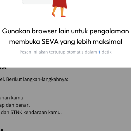
an kamu sudah punya rencana keuangan untuk
buran senang tanpa beban pikiran.
i SEVA
 bersama keluarga atau teman-teman dengan mobil
atur semua kebutuhan mulai dari akomodasi, makanan,
a. Liburan senang jadi lebih mudah diwujudkan.
EVA
l. Berikut langkah-langkahnya:
tuhan kamu.
kap dan benar.
 dan STNK kendaraan kamu.