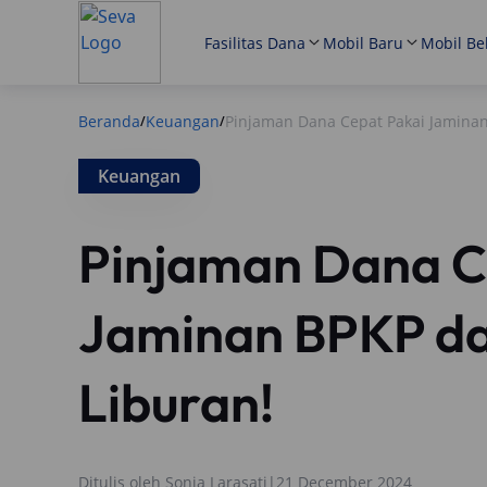
Fasilitas Dana
Mobil Baru
Mobil Be
Beranda
Keuangan
Pinjaman Dana Cepat Pakai Jamina
/
/
Keuangan
Pinjaman Dana C
Jaminan BPKP da
Liburan!
Ditulis oleh
Sonia Larasati
|
21 December 2024