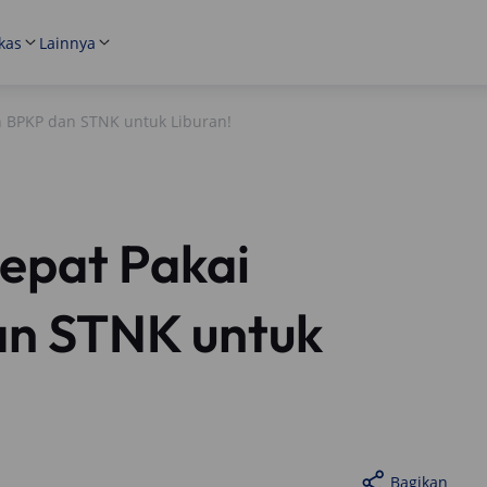
kas
Lainnya
n BPKP dan STNK untuk Liburan!
epat Pakai
n STNK untuk
Bagikan