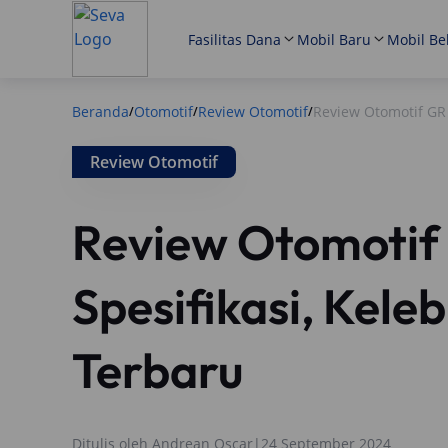
Fasilitas Dana
Mobil Baru
Mobil Be
Beranda
Otomotif
Review Otomotif
Review Otomotif GR Y
/
/
/
Review Otomotif
Review Otomotif 
Spesifikasi, Keleb
Terbaru
Ditulis oleh
Andrean Oscar
|
24 September 2024