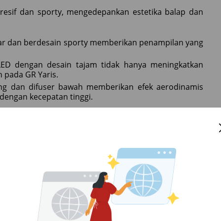
gresif dan sporty, mengedepankan estetika balap dan
esar dan berdesain sporty memberikan penampilan yang
D dengan desain tajam tidak hanya meningkatkan
n pada GR Yaris.
kang dan difuser bawah memberikan efek aerodinamis
 dengan kecepatan tinggi.
ideal untuk manuver yang gesit dan performa yang
 4.180 mm dan lebar 1.805 mm, GR Yaris menawarkan
.
r 1.465 mm dan jarak sumbu roda 2.560 mm memberikan
an stabilitas.