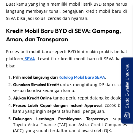
Buat kamu yang ingin memiliki mobil listrik BYD tanpa harus
langsung membayar tunai, pengajuan kredit mobil baru di
SEVA bisa jadi solusi cerdas dan nyaman.
Kredit Mobil Baru BYD di SEVA: Gampang,
Aman, dan Transparan
Proses beli mobil baru seperti BYD kini makin praktis berkat
platform
. Lewat fitur kredit mobil baru di SEVA, kamu
SEVA
Saldo E-wallet Untukmu!
bisa:
.
Pilih mobil langsung dari
Katalog Mobil Baru SEVA
untuk menghitung DP dan cicilan
Gunakan Simulasi Kredit
sesuai kondisi keuangan kamu.
tanpa perlu repot datang ke dealer.
Ajukan Kredit Online
, cocok buat
Proses Lebih Cepat dengan Instant Approval
kamu yang ingin segera tahu hasil pengajuan.
, seperti
Dukungan Lembaga Pembiayaan Terpercaya
Toyota Astra Finance (TAF) dan Astra Credit Companies
(ACC), yang sudah terdaftar dan diawasi oleh OJK.