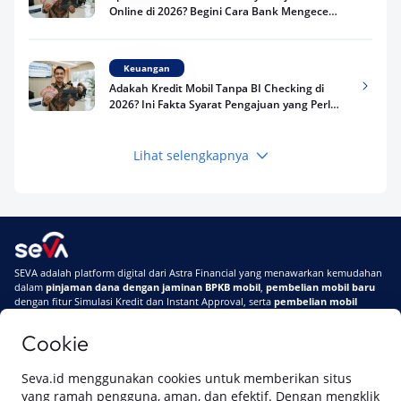
Online di 2026? Begini Cara Bank Mengecek
Riwayat Pinjaman Kamu
Keuangan
Adakah Kredit Mobil Tanpa BI Checking di
2026? Ini Fakta Syarat Pengajuan yang Perlu
Kamu Tahu
Lihat selengkapnya
Keuangan
Pinjaman Apa Tanpa BI Checking di 2026? Ini
Pilihan Dana Cepat yang Tetap Aman dan
Terpercaya
Keuangan
SEVA adalah platform digital dari Astra Financial yang menawarkan kemudahan
Telat Bayar Pinjol 2 Hari, Apakah Langsung
dalam
pinjaman dana dengan jaminan BPKB mobil
,
pembelian mobil baru
Masuk BI Checking? Simak Peraturan
dengan fitur Simulasi Kredit dan Instant Approval, serta
pembelian mobil
Terbarunya di 2026
bekas berkualitas
secara online
Cookie
Di SEVA #UrusanMobilSegampangItu
Tentang SEVA
Syarat & Ketentuan
Seva.id menggunakan cookies untuk memberikan situs
Pemberitahuan Privasi
Hubungi Kami
yang ramah pengguna, aman, dan efektif. Dengan mengklik