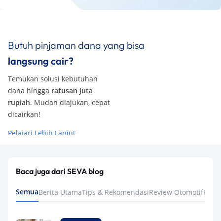
Butuh pinjaman dana yang bisa
langsung cair?
Temukan solusi kebutuhan
dana hingga
ratusan juta
rupiah
. Mudah diajukan, cepat
dicairkan!
Pelajari Lebih Lanjut
Baca juga dari SEVA blog
Semua
Berita Utama
Tips & Rekomendasi
Review Otomotif
Keua