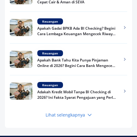
Cepat Cair & Aman di SEVA
Keuangan
Apakah Gadai BPKB Ada BI Checking? Begini
Cara Lembaga Keuangan Mengecek Riwayat
Kredit Kamu di 2026
Keuangan
Apakah Bank Tahu Kita Punya Pinjaman
Online di 2026? Begini Cara Bank Mengecek
Riwayat Pinjaman Kamu
Keuangan
Adakah Kredit Mobil Tanpa BI Checking di
2026? Ini Fakta Syarat Pengajuan yang Perlu
Kamu Tahu
Lihat selengkapnya
Keuangan
Pinjaman Apa Tanpa BI Checking di 2026? Ini
Pilihan Dana Cepat yang Tetap Aman dan
Terpercaya