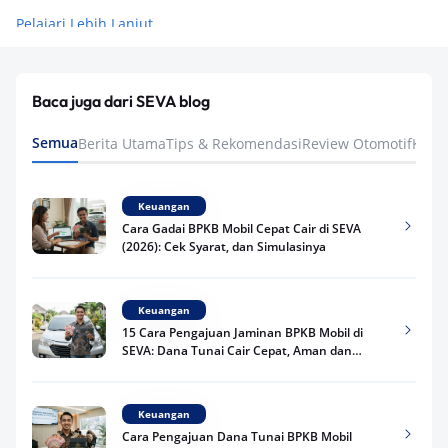
Pelajari Lebih Lanjut
Baca juga dari SEVA blog
Semua
Berita Utama
Tips & Rekomendasi
Review Otomotif
Keua
Keuangan
Cara Gadai BPKB Mobil Cepat Cair di SEVA
(2026): Cek Syarat, dan Simulasinya
Keuangan
15 Cara Pengajuan Jaminan BPKB Mobil di
SEVA: Dana Tunai Cair Cepat, Aman dan
Praktis
Keuangan
Cara Pengajuan Dana Tunai BPKB Mobil