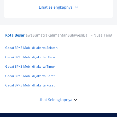
Lihat selengkapnya
Keuangan
Pinjaman Apa Tanpa BI Checking di 2026? Ini
Pilihan Dana Cepat yang Tetap Aman dan
Terpercaya
Kota Besar
Jawa
Sumatra
Kalimantan
Sulawesi
Bali – Nusa Tengga
Keuangan
Telat Bayar Pinjol 2 Hari, Apakah Langsung
Masuk BI Checking? Simak Peraturan
Gadai BPKB Mobil di Jakarta Selatan
Terbarunya di 2026
Gadai BPKB Mobil di Jakarta Utara
Gadai BPKB Mobil di Jakarta Timur
Gadai BPKB Mobil di Jakarta Barat
Gadai BPKB Mobil di Jakarta Pusat
Lihat Selengkapnya