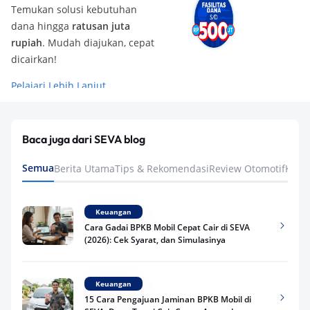
Temukan solusi kebutuhan
dana hingga
ratusan juta
rupiah
. Mudah diajukan, cepat
dicairkan!
Pelajari Lebih Lanjut
Baca juga dari SEVA blog
Semua
Berita Utama
Tips & Rekomendasi
Review Otomotif
Keua
Keuangan
Cara Gadai BPKB Mobil Cepat Cair di SEVA
(2026): Cek Syarat, dan Simulasinya
Keuangan
15 Cara Pengajuan Jaminan BPKB Mobil di