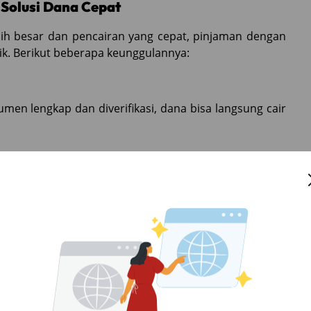
Solusi Dana Cepat
ih besar dan pencairan yang cepat, pinjaman dengan
baik. Berikut beberapa keunggulannya:
men lengkap dan diverifikasi, dana bisa langsung cair
n dengan BPKB mobil punya bunga yang lebih ringan
a kamu gunakan untuk aktivitas sehari-hari.
 sudah terdaftar dan diawasi oleh OJK.