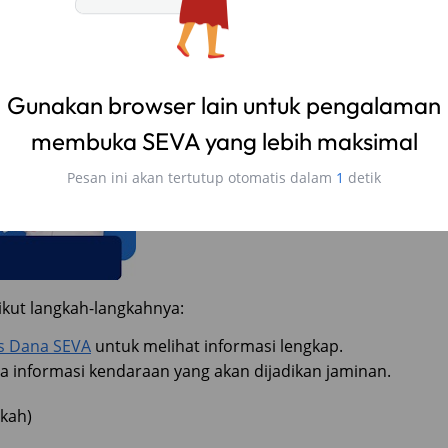
kut langkah-langkahnya:
as Dana SEVA
untuk melihat informasi lengkap.
ta informasi kendaraan yang akan dijadikan jaminan.
kah)