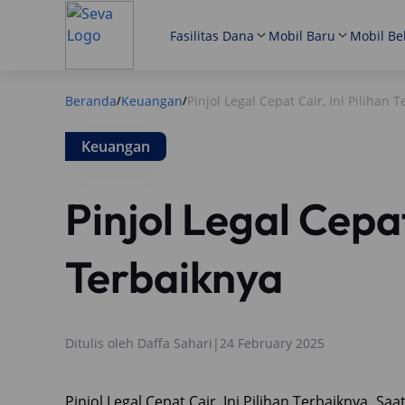
Fasilitas Dana
Mobil Baru
Mobil Be
Beranda
Keuangan
Pinjol Legal Cepat Cair, Ini Pilihan 
/
/
Keuangan
Pinjol Legal Cepat
Terbaiknya
Ditulis oleh
Daffa Sahari
|
24 February 2025
Pinjol Legal Cepat Cair, Ini Pilihan Terbaiknya. S