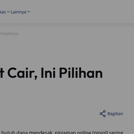
kas
Lainnya
Terbaiknya
 Cair, Ini Pilihan
Bagikan
aat butuh dana mendesak, pinjaman online (pinjol) sering