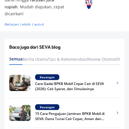
rupiah
. Mudah diajukan, cepat
dicairkan!
Pelajari Lebih Lanjut
Baca juga dari SEVA blog
Semua
Berita Utama
Tips & Rekomendasi
Review Otomotif
Keua
Keuangan
Cara Gadai BPKB Mobil Cepat Cair di SEVA
(2026): Cek Syarat, dan Simulasinya
Keuangan
15 Cara Pengajuan Jaminan BPKB Mobil di
SEVA: Dana Tunai Cair Cepat, Aman dan
Praktis