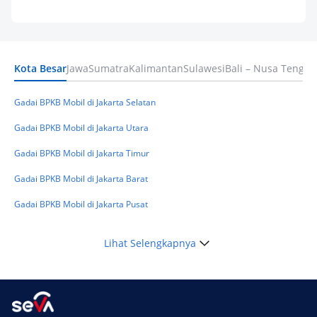
Pinjaman Apa Tanpa BI Checking di 2026? Ini
Pilihan Dana Cepat yang Tetap Aman dan
Terpercaya
Kota Besar
Jawa
Sumatra
Kalimantan
Sulawesi
Bali – Nusa Tengga
Keuangan
Telat Bayar Pinjol 2 Hari, Apakah Langsung
Masuk BI Checking? Simak Peraturan
Gadai BPKB Mobil di Jakarta Selatan
Terbarunya di 2026
Gadai BPKB Mobil di Jakarta Utara
Gadai BPKB Mobil di Jakarta Timur
Gadai BPKB Mobil di Jakarta Barat
Gadai BPKB Mobil di Jakarta Pusat
Lihat Selengkapnya