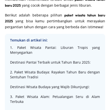
yang cocok dengan berbagai jenis liburan.
baru 2025
Berikut adalah beberapa pilihan
paket wisata tahun baru
yang bisa kamu pertimbangkan untuk merayakan
2025
pergantian tahun dengan cara yang berbeda dan istimewa!
Temukan di artikel ini:
1. Paket Wisata Pantai: Liburan Tropis yang
Menyegarkan
Destinasi Pantai Terbaik untuk Tahun Baru 2025:
2. Paket Wisata Budaya: Rayakan Tahun Baru dengan
Sentuhan Tradisi
Destinasi Wisata Budaya yang Wajib Dikunjungi:
3. Paket Wisata Alam: Petualangan Seru di Alam
Terbuka