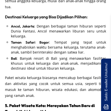
semua anggota keluarga, mulai dari anak-anak hingga orang
tua.
Destinasi Keluarga yang Bisa Dijadikan Pilihan:
: Dengan berbagai taman hiburan seperti
Ancol, Jakarta
Dunia Fantasi, Ancol menawarkan liburan seru untuk
keluarga.
: Tempat yang tepat untuk
Taman Safari Bogor
menghabiskan waktu bersama keluarga, terutama anak-
anak, sambil berinteraksi dengan satwa liar.
: Banyak resort di Bali yang menawarkan fasilitas
Bali
khusus untuk keluarga dan anak-anak, menjadikannya
Saldo E-wallet Untukmu!
destinasi ideal untuk liburan keluarga.
Paket wisata keluarga biasanya mencakup berbagai fasilitas
dan aktivitas yang cocok untuk semua usia, seperti tiket
masuk ke taman hiburan, wisata edukasi, dan akomodasi
yang ramah anak.
5. Paket Wisata Kota: Merayakan Tahun Baru di