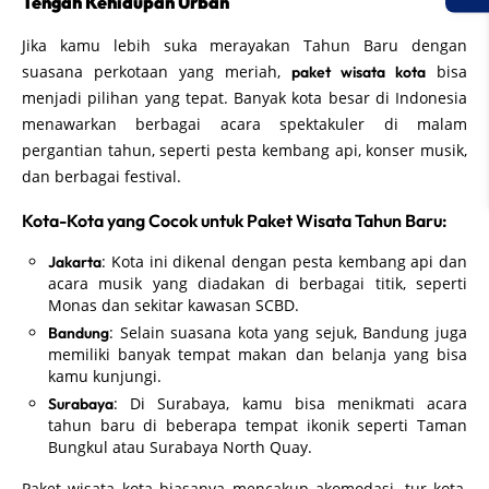
Tengah Kehidupan Urban
Jika kamu lebih suka merayakan Tahun Baru dengan
suasana perkotaan yang meriah,
bisa
paket wisata kota
menjadi pilihan yang tepat. Banyak kota besar di Indonesia
menawarkan berbagai acara spektakuler di malam
pergantian tahun, seperti pesta kembang api, konser musik,
dan berbagai festival.
Kota-Kota yang Cocok untuk Paket Wisata Tahun Baru:
: Kota ini dikenal dengan pesta kembang api dan
Jakarta
acara musik yang diadakan di berbagai titik, seperti
Monas dan sekitar kawasan SCBD.
: Selain suasana kota yang sejuk, Bandung juga
Bandung
memiliki banyak tempat makan dan belanja yang bisa
kamu kunjungi.
: Di Surabaya, kamu bisa menikmati acara
Surabaya
tahun baru di beberapa tempat ikonik seperti Taman
Bungkul atau Surabaya North Quay.
Paket wisata kota biasanya mencakup akomodasi, tur kota,