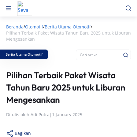
Beranda
Otomotif
Berita Utama Otomotif
/
/
/
Pilihan Terbaik Paket Wisata Tahun Baru 2025 untuk Liburan
Mengesankan
Berita Utama Otomotif
Pilihan Terbaik Paket Wisata
Tahun Baru 2025 untuk Liburan
Mengesankan
Ditulis oleh
Adi Putra
|
1 January 2025
Bagikan