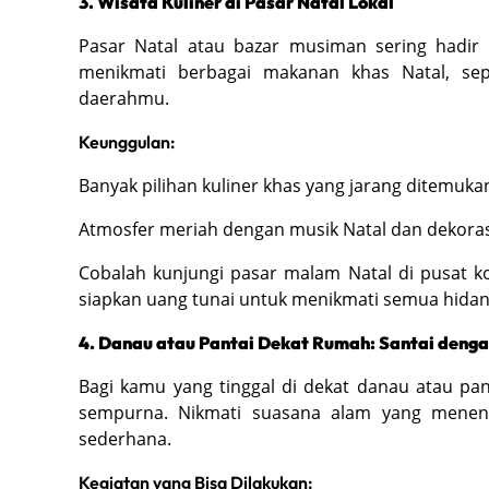
3. Wisata Kuliner di Pasar Natal Lokal
Pasar Natal atau bazar musiman sering hadir d
menikmati berbagai makanan khas Natal, sep
daerahmu.
Keunggulan:
Banyak pilihan kuliner khas yang jarang ditemukan 
Atmosfer meriah dengan musik Natal dan dekorasi
Cobalah kunjungi pasar malam Natal di pusat ko
siapkan uang tunai untuk menikmati semua hidang
4. Danau atau Pantai Dekat Rumah: Santai deng
Bagi kamu yang tinggal di dekat danau atau panta
sempurna. Nikmati suasana alam yang menen
sederhana.
Kegiatan yang Bisa Dilakukan: