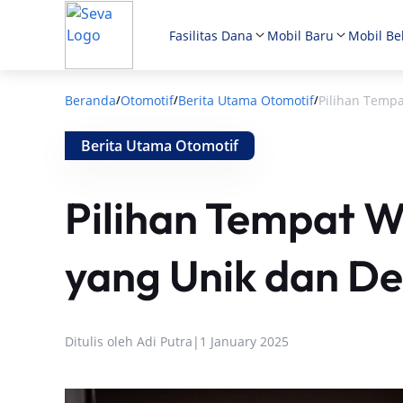
Fasilitas Dana
Mobil Baru
Mobil Be
Beranda
Otomotif
Berita Utama Otomotif
Pilihan Tempa
/
/
/
Berita Utama Otomotif
Pilihan Tempat W
yang Unik dan D
Ditulis oleh
Adi Putra
|
1 January 2025