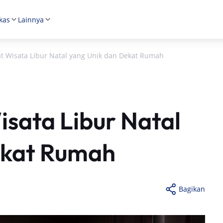
kas
Lainnya
t Wisata Libur Natal yang Unik dan Dekat Rumah
isata Libur Natal
ekat Rumah
Bagikan