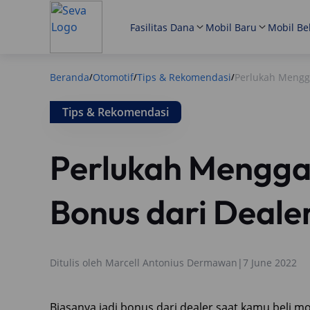
Fasilitas Dana
Mobil Baru
Mobil Be
Beranda
Otomotif
Tips & Rekomendasi
Perlukah Mengga
/
/
/
Tips & Rekomendasi
Perlukah Menggan
Bonus dari Deale
Ditulis oleh
Marcell Antonius Dermawan
|
7 June 2022
Biasanya jadi bonus dari dealer saat kamu beli m