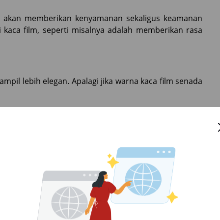
m akan memberikan kenyamanan sekaligus keamanan
i kaca film, seperti misalnya adalah memberikan rasa
pil lebih elegan. Apalagi jika warna kaca film senada
it konsumsi bahan bakar kendaraan. Secara sederhana,
h sejuk. Hal ini membuat kinerja AC lebih ringan dan
 sudah jamak diketahui. Nah, salah satu fitur yang ada
ng paparan sinar UV.
abnya?
angi cidera karena terkena pecahan kaca saat terjadi