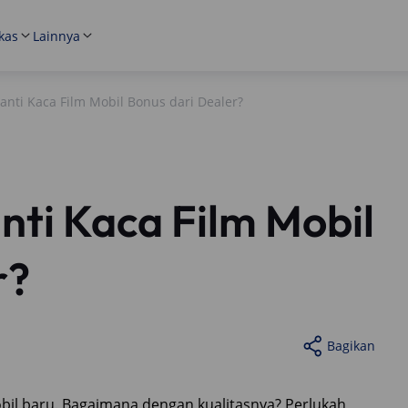
kas
Lainnya
nti Kaca Film Mobil Bonus dari Dealer?
ti Kaca Film Mobil
r?
Bagikan
obil baru. Bagaimana dengan kualitasnya? Perlukah