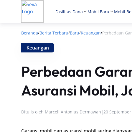
Fasilitas Dana
Mobil Baru
Mobil Be
Beranda
Berita Terbaru
Baru
Keuangan
Perbedaan Gara
/
/
/
/
Keuangan
Perbedaan Garan
Asuransi Mobil, 
Ditulis oleh
Marcell Antonius Dermawan
|
20 September
Garansi mobil dan asuransi mobil sering diangga