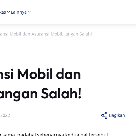
kas
Lainnya
nsi Mobil dan Asuransi Mobil, Jangan Salah!
si Mobil dan
Jangan Salah!
 2022
Bagikan
p sama, padahal sebenarnya kedua hal tersebut