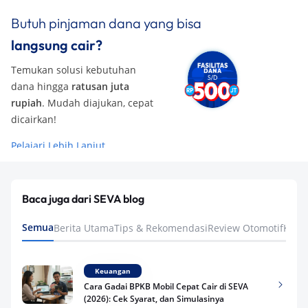
Butuh pinjaman dana yang bisa
langsung cair?
Temukan solusi kebutuhan
dana hingga
ratusan juta
rupiah
. Mudah diajukan, cepat
dicairkan!
Pelajari Lebih Lanjut
Baca juga dari SEVA blog
Semua
Berita Utama
Tips & Rekomendasi
Review Otomotif
Keua
Keuangan
Cara Gadai BPKB Mobil Cepat Cair di SEVA
(2026): Cek Syarat, dan Simulasinya