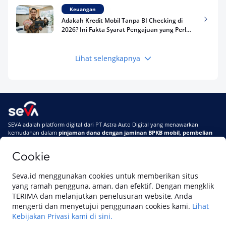
Keuangan
Adakah Kredit Mobil Tanpa BI Checking di
2026? Ini Fakta Syarat Pengajuan yang Perlu
Kamu Tahu
Lihat selengkapnya
Keuangan
Pinjaman Apa Tanpa BI Checking di 2026? Ini
Pilihan Dana Cepat yang Tetap Aman dan
Terpercaya
Keuangan
SEVA adalah platform digital dari PT Astra Auto Digital yang menawarkan
Telat Bayar Pinjol 2 Hari, Apakah Langsung
kemudahan dalam
pinjaman dana dengan jaminan BPKB mobil
,
pembelian
Masuk BI Checking? Simak Peraturan
mobil baru
, dan
pembelian mobil bekas berkualitas.
Terbarunya di 2026
Cookie
Di SEVA, BPKB mobilmu #BisaJadiDuit
Tentang SEVA
Syarat & Ketentuan
Seva.id menggunakan cookies untuk memberikan situs
Pemberitahuan Privasi
Hubungi Kami
yang ramah pengguna, aman, dan efektif. Dengan mengklik
TERIMA dan melanjutkan penelusuran website, Anda
mengerti dan menyetujui penggunaan cookies kami.
Lihat
Kebijakan Privasi kami di sini.
Website ini dikelola oleh PT Cipta Sedaya Digital Indonesia (CSDI), organisasi