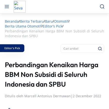
Beranda
Berita Terbaru
Baru
Otomotif
/
/
/
/
Berita Utama Otomotif
Editor's Pick
/
/
Perbandingan Kenaikan Harga BBM Non Subsidi di Seluruh
Indonesia dan SPBU
Editor's Pick
Perbandingan Kenaikan Harga
BBM Non Subsidi di Seluruh
Indonesia dan SPBU
Ditulis oleh
Marcell Antonius Dermawan
|
2 December 2022