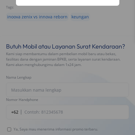
Tags:
inoova zenix vs innova reborn
keungan
Butuh Mobil atau Layanan Surat Kendaraan?
Kami siap membantumu dalam pembelian mobil baru atau bekas,
fasilitas dana dengan jaminan BPKB, serta layanan surat kendaraan.
Kami akan menghubungimu dalam 1x24 jam.
Nama Lengkap
Nomor Handphone
+62
Ya, Saya mau menerima informasi promo terbaru.