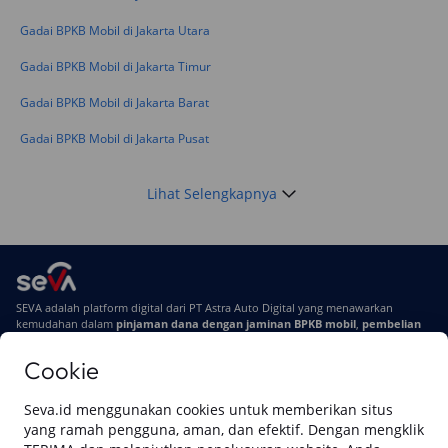
Terbarunya di 2026
Gadai BPKB Mobil di Jakarta Utara
Gadai BPKB Mobil di Jakarta Timur
Gadai BPKB Mobil di Jakarta Barat
Gadai BPKB Mobil di Jakarta Pusat
Lihat Selengkapnya
SEVA adalah platform digital dari PT Astra Auto Digital yang menawarkan
kemudahan dalam
pinjaman dana dengan jaminan BPKB mobil
,
pembelian
mobil baru
, dan
pembelian mobil bekas berkualitas.
Cookie
Di SEVA, BPKB mobilmu #BisaJadiDuit
Tentang SEVA
Syarat & Ketentuan
Seva.id menggunakan cookies untuk memberikan situs
Pemberitahuan Privasi
Hubungi Kami
yang ramah pengguna, aman, dan efektif. Dengan mengklik