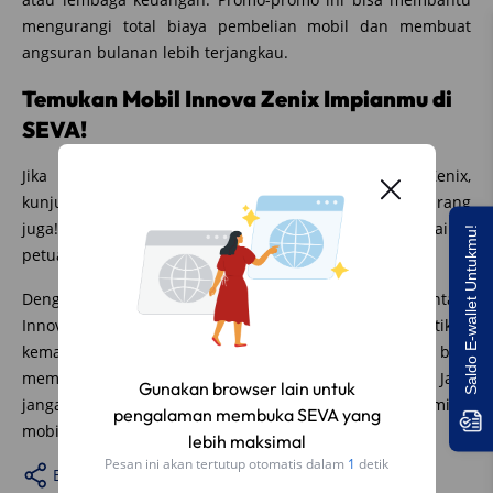
mengurangi total biaya pembelian mobil dan membuat
angsuran bulanan lebih terjangkau.
Temukan Mobil Innova Zenix Impianmu di
SEVA!
Jika kamu tertarik untuk membeli Toyota Innova Zenix,
kunjungi produk mobil Innova Zenix di Seva
disini
sekarang
juga! Dapatkan penawaran menarik dan mulailah
Saldo E-wallet Untukmu!
petualanganmu dengan Toyota Innova Zenix sekarang!
Dengan mempertimbangkan perbandingan harga antara
Innova Zenix dan Innova Reborn serta memastikan
kemampuan finansialmu di masa depan, kamu bisa
membuat keputusan pembelian mobil yang bijak. Jadi,
Gunakan browser lain untuk
jangan ragu untuk memulai perjalananmu menuju memiliki
pengalaman membuka SEVA yang
mobil impianmu sekarang!
lebih maksimal
Pesan ini akan tertutup otomatis dalam
1
detik
Bagikan