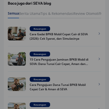
Baca juga dari SEVA blog
Semua
Berita Utama
Tips & Rekomendasi
Review Otomotif
Keua
Keuangan
Cara Gadai BPKB Mobil Cepat Cair di SEVA
(2026): Cek Syarat, dan Simulasinya
Keuangan
15 Cara Pengajuan Jaminan BPKB Mobil di
SEVA: Dana Tunai Cair Cepat, Aman dan
Praktis
Keuangan
Cara Pengajuan Dana Tunai BPKB Mobil
Cepat Cair & Aman di SEVA
Keuangan