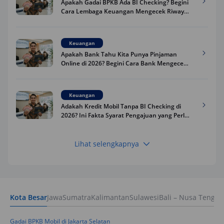
Apakah Gadai BPKB Ada BI Checking? Begini
Cara Lembaga Keuangan Mengecek Riwayat
Kredit Kamu di 2026
Keuangan
Apakah Bank Tahu Kita Punya Pinjaman
Online di 2026? Begini Cara Bank Mengecek
Riwayat Pinjaman Kamu
Keuangan
Adakah Kredit Mobil Tanpa BI Checking di
2026? Ini Fakta Syarat Pengajuan yang Perlu
Kamu Tahu
Lihat selengkapnya
Keuangan
Pinjaman Apa Tanpa BI Checking di 2026? Ini
Pilihan Dana Cepat yang Tetap Aman dan
Terpercaya
Kota Besar
Jawa
Sumatra
Kalimantan
Sulawesi
Bali – Nusa Tengga
Keuangan
Telat Bayar Pinjol 2 Hari, Apakah Langsung
Masuk BI Checking? Simak Peraturan
Gadai BPKB Mobil di Jakarta Selatan