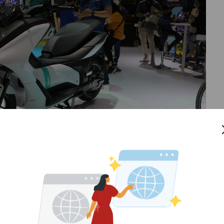
erikan pada bulan ini adalah penghapusan
PPnBM
bagi
menyiapkan sistem yang bertujuan untuk memantau
sentif.