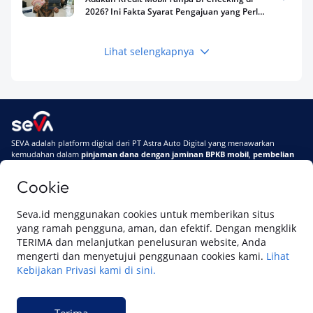
2026? Ini Fakta Syarat Pengajuan yang Perlu
Kamu Tahu
Lihat selengkapnya
Keuangan
Pinjaman Apa Tanpa BI Checking di 2026? Ini
Pilihan Dana Cepat yang Tetap Aman dan
Terpercaya
Keuangan
SEVA adalah platform digital dari PT Astra Auto Digital yang menawarkan
Telat Bayar Pinjol 2 Hari, Apakah Langsung
kemudahan dalam
pinjaman dana dengan jaminan BPKB mobil
,
pembelian
Masuk BI Checking? Simak Peraturan
mobil baru
, dan
pembelian mobil bekas berkualitas.
Terbarunya di 2026
Cookie
Di SEVA, BPKB mobilmu #BisaJadiDuit
Tentang SEVA
Syarat & Ketentuan
Seva.id menggunakan cookies untuk memberikan situs
Pemberitahuan Privasi
Hubungi Kami
yang ramah pengguna, aman, dan efektif. Dengan mengklik
TERIMA dan melanjutkan penelusuran website, Anda
mengerti dan menyetujui penggunaan cookies kami.
Lihat
Kebijakan Privasi kami di sini.
Website ini dikelola oleh PT Cipta Sedaya Digital Indonesia (CSDI), organisasi
yang tersertifikasi ISO/IEC 27001:2022.
Terima