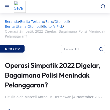
Beranda
Berita Terbaru
Baru
Otomotif
/
/
/
/
Berita Utama Otomotif
Editor's Pick
/
/
Operasi Simpatik 2022 Digelar, Bagaimana Polisi Menindak
Pelanggaran?
Editor's Pick
Operasi Simpatik 2022 Digelar,
Bagaimana Polisi Menindak
Pelanggaran?
Ditulis oleh
Marcell Antonius Dermawan
|
4 November 2022