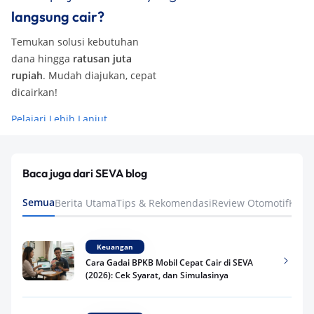
langsung cair?
Temukan solusi kebutuhan
dana hingga
ratusan juta
rupiah
. Mudah diajukan, cepat
dicairkan!
Pelajari Lebih Lanjut
Baca juga dari SEVA blog
Semua
Berita Utama
Tips & Rekomendasi
Review Otomotif
Keua
Keuangan
Cara Gadai BPKB Mobil Cepat Cair di SEVA
(2026): Cek Syarat, dan Simulasinya