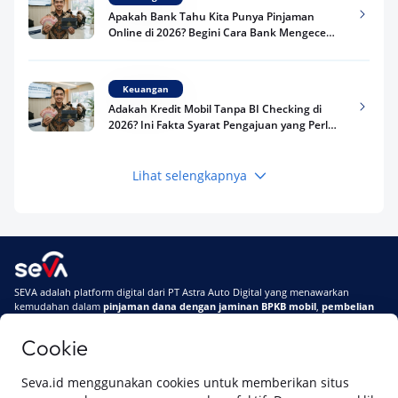
Apakah Bank Tahu Kita Punya Pinjaman
Online di 2026? Begini Cara Bank Mengecek
Riwayat Pinjaman Kamu
Keuangan
Adakah Kredit Mobil Tanpa BI Checking di
2026? Ini Fakta Syarat Pengajuan yang Perlu
Kamu Tahu
Lihat selengkapnya
Keuangan
Pinjaman Apa Tanpa BI Checking di 2026? Ini
Pilihan Dana Cepat yang Tetap Aman dan
Terpercaya
Keuangan
SEVA adalah platform digital dari PT Astra Auto Digital yang menawarkan
Telat Bayar Pinjol 2 Hari, Apakah Langsung
kemudahan dalam
pinjaman dana dengan jaminan BPKB mobil
,
pembelian
Masuk BI Checking? Simak Peraturan
mobil baru
, dan
pembelian mobil bekas berkualitas.
Terbarunya di 2026
Cookie
Di SEVA, BPKB mobilmu #BisaJadiDuit
Tentang SEVA
Syarat & Ketentuan
Seva.id menggunakan cookies untuk memberikan situs
Pemberitahuan Privasi
Hubungi Kami