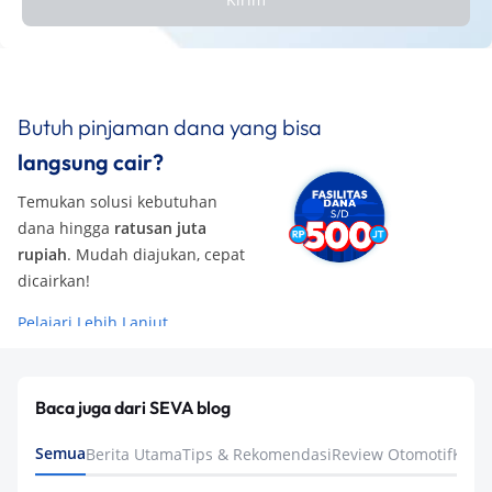
Butuh pinjaman dana yang bisa
langsung cair?
Temukan solusi kebutuhan
dana hingga
ratusan juta
rupiah
. Mudah diajukan, cepat
dicairkan!
Pelajari Lebih Lanjut
Baca juga dari SEVA blog
Semua
Berita Utama
Tips & Rekomendasi
Review Otomotif
Keua