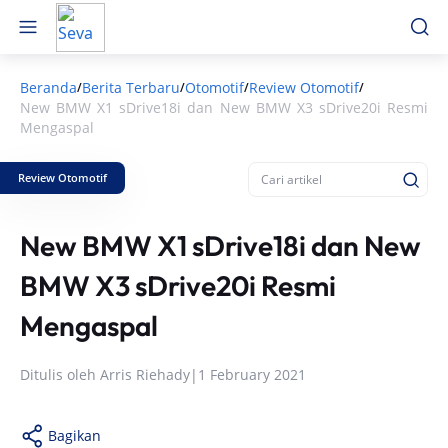
Beranda
Berita Terbaru
Otomotif
Review Otomotif
/
/
/
/
New BMW X1 sDrive18i dan New BMW X3 sDrive20i Resmi
Mengaspal
Review Otomotif
New BMW X1 sDrive18i dan New
BMW X3 sDrive20i Resmi
Mengaspal
Ditulis oleh
Arris Riehady
|
1 February 2021
Bagikan