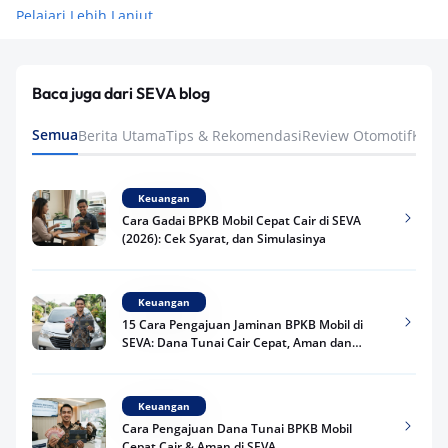
Pelajari Lebih Lanjut
Baca juga dari SEVA blog
Semua
Berita Utama
Tips & Rekomendasi
Review Otomotif
Keua
Keuangan
Cara Gadai BPKB Mobil Cepat Cair di SEVA
(2026): Cek Syarat, dan Simulasinya
Keuangan
15 Cara Pengajuan Jaminan BPKB Mobil di
SEVA: Dana Tunai Cair Cepat, Aman dan
Praktis
Keuangan
Cara Pengajuan Dana Tunai BPKB Mobil
Cepat Cair & Aman di SEVA