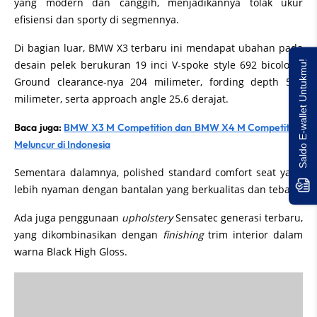
yang modern dan canggih, menjadikannya tolak ukur
efisiensi dan sporty di segmennya.
Di bagian luar, BMW X3 terbaru ini mendapat ubahan pada
desain pelek berukuran 19 inci V-spoke style 692 bicolour.
Saldo E-wallet Untukmu!
Ground clearance-nya 204 milimeter, fording depth 500
milimeter, serta approach angle 25.6 derajat.
Baca juga:
BMW X3 M Competition dan BMW X4 M Competition
Meluncur di Indonesia
Sementara dalamnya, polished standard comfort seat yang
lebih nyaman dengan bantalan yang berkualitas dan tebal.
Ada juga penggunaan
upholstery
Sensatec generasi terbaru,
yang dikombinasikan dengan
finishing
trim interior dalam
warna Black High Gloss.