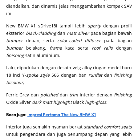
diandalkan, dan dinamis jelas menggambarkan kompak SAV
ini.
New BMW X1 sDrive18i tampil lebih
sporty
dengan profil
eksterior
black-cladding
dan
matt silver
pada bagian bawah
bumper
depan, serta
color-coded diffuser
pada bagian
bumper
belakang,
frame
kaca serta
roof rails
dengan
finishing
satin aluminium.
Lalu, dipadukan dengan desain velg alloy ringan model baru
18 inci Y-
spoke style
566 dengan ban
runflat
dan
finishing
bicolour
,
Ferric Grey dan
polished
dan
trim
interior dengan
finishing
Oxide Silver
dark matt highlight
Black
high-gloss
.
Baca juga:
Impresi Pertama The New BMW X1
Interior juga semakin nyaman berkat
standard comfort seats
untuk pengendara dan juga penumpang depan yang lebih