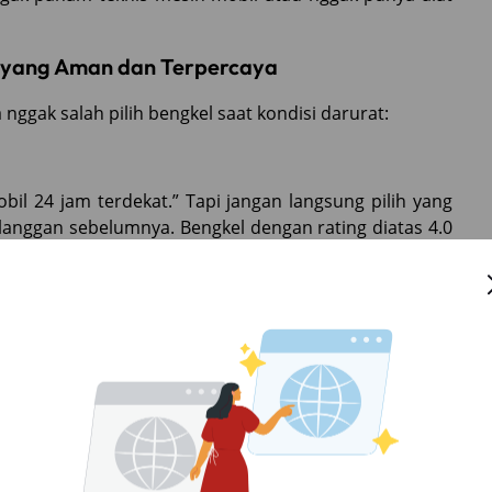
t yang Aman dan Terpercaya
 nggak salah pilih bengkel saat kondisi darurat:
bil 24 jam terdekat.” Tapi jangan langsung pilih yang
pelanggan sebelumnya. Bengkel dengan rating diatas 4.0
tertentu atau punya asuransi kendaraan, biasanya
i lebih aman karena sudah melalui proses kurasi dan
k pecinta mobil, atau akun TikTok otomotif sering