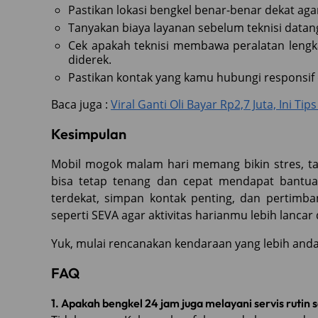
Pastikan lokasi bengkel benar-benar dekat agar
Tanyakan biaya layanan sebelum teknisi datang
Cek apakah teknisi membawa peralatan lengk
diderek.
Pastikan kontak yang kamu hubungi responsif d
Baca juga :
Viral Ganti Oli Bayar Rp2,7 Juta, Ini Tip
Kesimpulan
Mobil mogok malam hari memang bikin stres, ta
bisa tetap tenang dan cepat mendapat bantua
terdekat, simpan kontak penting, dan pertimb
seperti SEVA agar aktivitas harianmu lebih lanca
Yuk, mulai rencanakan kendaraan yang lebih anda
FAQ
1. Apakah bengkel 24 jam juga melayani servis rutin se