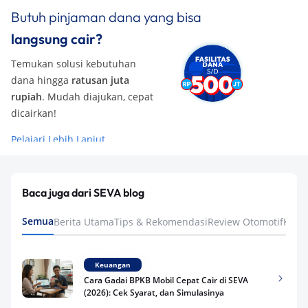
Butuh pinjaman dana yang bisa
langsung cair?
Temukan solusi kebutuhan
dana hingga
ratusan juta
rupiah
. Mudah diajukan, cepat
dicairkan!
Pelajari Lebih Lanjut
Baca juga dari SEVA blog
Semua
Berita Utama
Tips & Rekomendasi
Review Otomotif
Keua
Keuangan
Cara Gadai BPKB Mobil Cepat Cair di SEVA
(2026): Cek Syarat, dan Simulasinya