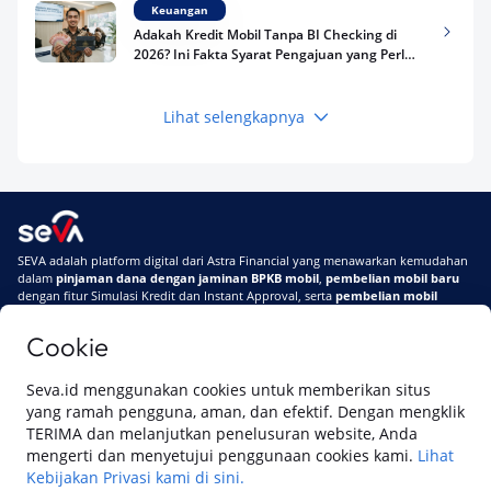
Keuangan
Adakah Kredit Mobil Tanpa BI Checking di
2026? Ini Fakta Syarat Pengajuan yang Perlu
Kamu Tahu
Lihat selengkapnya
Keuangan
Pinjaman Apa Tanpa BI Checking di 2026? Ini
Pilihan Dana Cepat yang Tetap Aman dan
Terpercaya
Keuangan
SEVA adalah platform digital dari Astra Financial yang menawarkan kemudahan
Telat Bayar Pinjol 2 Hari, Apakah Langsung
dalam
pinjaman dana dengan jaminan BPKB mobil
,
pembelian mobil baru
Masuk BI Checking? Simak Peraturan
dengan fitur Simulasi Kredit dan Instant Approval, serta
pembelian mobil
Terbarunya di 2026
bekas berkualitas
secara online
Cookie
Di SEVA #UrusanMobilSegampangItu
Tentang SEVA
Syarat & Ketentuan
Seva.id menggunakan cookies untuk memberikan situs
Pemberitahuan Privasi
Hubungi Kami
yang ramah pengguna, aman, dan efektif. Dengan mengklik
TERIMA dan melanjutkan penelusuran website, Anda
mengerti dan menyetujui penggunaan cookies kami.
Lihat
Kebijakan Privasi kami di sini.