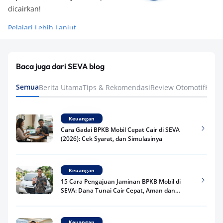
dicairkan!
Pelajari Lebih Lanjut
Baca juga dari SEVA blog
Semua
Berita Utama
Tips & Rekomendasi
Review Otomotif
Keua
Keuangan
Cara Gadai BPKB Mobil Cepat Cair di SEVA
(2026): Cek Syarat, dan Simulasinya
Keuangan
15 Cara Pengajuan Jaminan BPKB Mobil di
SEVA: Dana Tunai Cair Cepat, Aman dan
Praktis
Keuangan