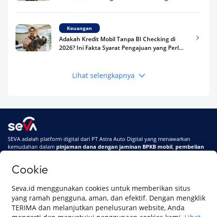
Riwayat Pinjaman Kamu
Keuangan
Adakah Kredit Mobil Tanpa BI Checking di
2026? Ini Fakta Syarat Pengajuan yang Perlu
Kamu Tahu
Lihat selengkapnya
Keuangan
Pinjaman Apa Tanpa BI Checking di 2026? Ini
Pilihan Dana Cepat yang Tetap Aman dan
Terpercaya
Keuangan
SEVA adalah platform digital dari PT Astra Auto Digital yang menawarkan
Telat Bayar Pinjol 2 Hari, Apakah Langsung
kemudahan dalam
pinjaman dana dengan jaminan BPKB mobil
,
pembelian
Masuk BI Checking? Simak Peraturan
mobil baru
, dan
pembelian mobil bekas berkualitas.
Terbarunya di 2026
Cookie
Di SEVA, BPKB mobilmu #BisaJadiDuit
Tentang SEVA
Syarat & Ketentuan
Seva.id menggunakan cookies untuk memberikan situs
Pemberitahuan Privasi
Hubungi Kami
yang ramah pengguna, aman, dan efektif. Dengan mengklik
TERIMA dan melanjutkan penelusuran website, Anda