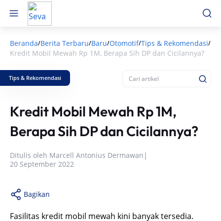
Beranda
Berita Terbaru
Baru
Otomotif
Tips & Rekomendasi
/
/
/
/
/
Kredit Mobil Mewah Rp 1M, Berapa Sih DP dan Cicilannya?
Tips & Rekomendasi
Kredit Mobil Mewah Rp 1M,
Berapa Sih DP dan Cicilannya?
Ditulis oleh
Marcell Antonius Dermawan
|
20 September 2022
Bagikan
Fasilitas kredit mobil mewah kini banyak tersedia.