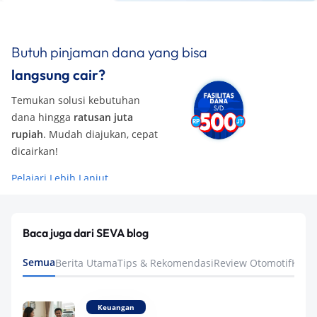
Butuh pinjaman dana yang bisa
langsung cair?
Temukan solusi kebutuhan
dana hingga
ratusan juta
rupiah
. Mudah diajukan, cepat
dicairkan!
Pelajari Lebih Lanjut
Baca juga dari SEVA blog
Semua
Berita Utama
Tips & Rekomendasi
Review Otomotif
Keua
Keuangan