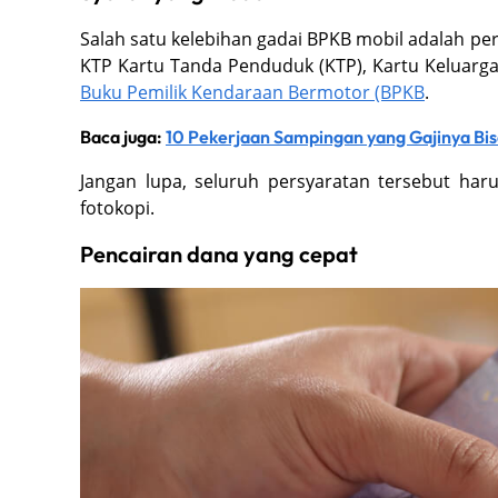
Salah satu kelebihan gadai BPKB mobil adalah p
KTP Kartu Tanda Penduduk (KTP), Kartu Keluarg
Buku Pemilik Kendaraan Bermotor (BPKB
.
Baca juga:
10 Pekerjaan Sampingan yang Gajinya Bisa
Jangan lupa, seluruh persyaratan tersebut ha
fotokopi.
Pencairan dana yang cepat