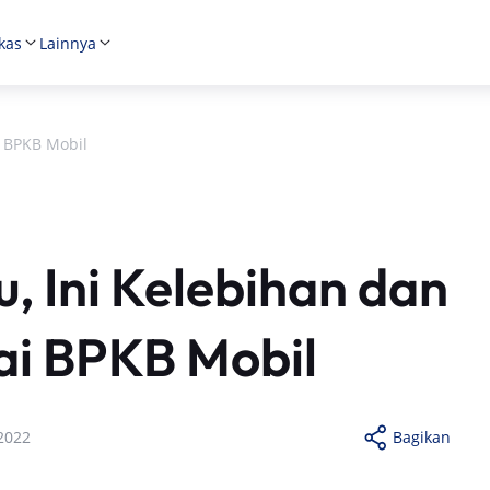
kas
Lainnya
i BPKB Mobil
, Ini Kelebihan dan
i BPKB Mobil
2022
Bagikan