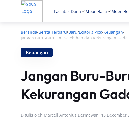
Fasilitas Dana
Mobil Baru
Mobil Be
Beranda
Berita Terbaru
Baru
Editor's Pick
Keuangan
/
/
/
/
/
Jangan Buru-Buru, Ini Kelebihan dan Kekurangan Gada
Keuangan
Jangan Buru-Buru
Kekurangan Gada
Ditulis oleh
Marcell Antonius Dermawan
|
15 December 