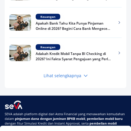
Kredit Kamu di 2026
Keuangan
Apakah Bank Tahu Kita Punya Pinjaman
Online di 2026? Begini Cara Bank Mengecek
Riwayat Pinjaman Kamu
Keuangan
Adakah Kredit Mobil Tanpa BI Checking di
2026? Ini Fakta Syarat Pengajuan yang Perlu
Kamu Tahu
Lihat selengkapnya
Keuangan
Pinjaman Apa Tanpa BI Checking di 2026? Ini
Pilihan Dana Cepat yang Tetap Aman dan
Terpercaya
Keuangan
SEVA adalah platform digital dari Astra Financial yang menawarkan kemudahan
Telat Bayar Pinjol 2 Hari, Apakah Langsung
dalam
pinjaman dana dengan jaminan BPKB mobil
,
pembelian mobil baru
Masuk BI Checking? Simak Peraturan
dengan fitur Simulasi Kredit dan Instant Approval, serta
pembelian mobil
Terbarunya di 2026
bekas berkualitas
secara online