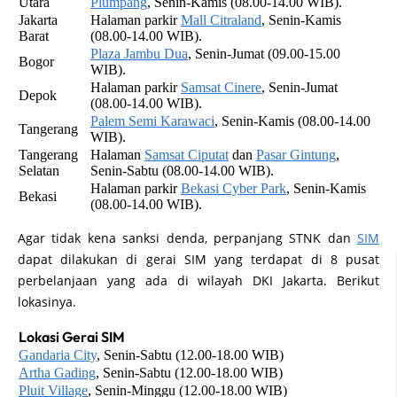
Utara
Plumpang
, Senin-Kamis (08.00-14.00 WIB).
Jakarta
Halaman parkir
Mall Citraland
, Senin-Kamis
Barat
(08.00-14.00 WIB).
Plaza Jambu Dua
, Senin-Jumat (09.00-15.00
Bogor
WIB).
Halaman parkir
Samsat Cinere
, Senin-Jumat
Depok
(08.00-14.00 WIB).
Palem Semi Karawaci
, Senin-Kamis (08.00-14.00
Tangerang
WIB).
Tangerang
Halaman
Samsat Ciputat
dan
Pasar Gintung
,
Selatan
Senin-Sabtu (08.00-14.00 WIB).
Halaman parkir
Bekasi Cyber Park
, Senin-Kamis
Bekasi
(08.00-14.00 WIB).
Agar tidak kena sanksi denda, perpanjang STNK dan
SIM
dapat dilakukan di gerai SIM yang terdapat di 8 pusat
perbelanjaan yang ada di wilayah DKI Jakarta. Berikut
lokasinya.
Lokasi Gerai SIM
Gandaria City
, Senin-Sabtu (12.00-18.00 WIB)
Artha Gading
, Senin-Sabtu (12.00-18.00 WIB)
Pluit Village
, Senin-Minggu (12.00-18.00 WIB)