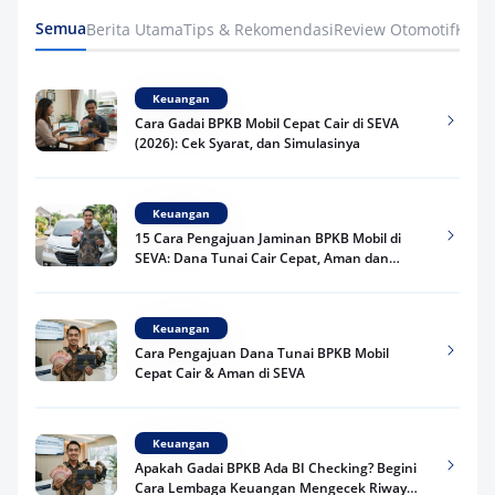
Semua
Berita Utama
Tips & Rekomendasi
Review Otomotif
Keua
Keuangan
Cara Gadai BPKB Mobil Cepat Cair di SEVA
(2026): Cek Syarat, dan Simulasinya
Keuangan
15 Cara Pengajuan Jaminan BPKB Mobil di
SEVA: Dana Tunai Cair Cepat, Aman dan
Praktis
Keuangan
Cara Pengajuan Dana Tunai BPKB Mobil
Cepat Cair & Aman di SEVA
Keuangan
Apakah Gadai BPKB Ada BI Checking? Begini
Cara Lembaga Keuangan Mengecek Riwayat